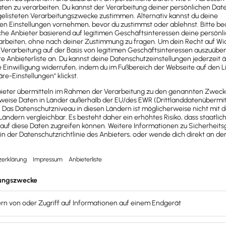
f der Seite 'Buchhaltung' unter 'weitere Angaben' das Kont
ht änderbar.