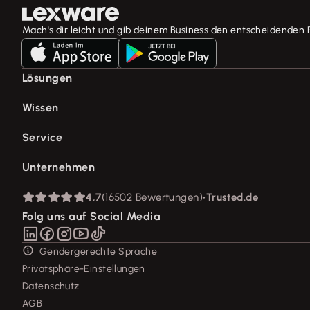
Mach's dir leicht und gib deinem Business den entscheidenden 
Lösungen
E-Rechnung Software
Wissen
Rechnungsprogramm
Fachwissen für Unternehmer
Service
Buchhaltungssoftware
Tools & mehr
Lohnprogramm
Support für Lexware Office
Unternehmen
Lexware Akademie
Geschäftskonto
System-Status
Tell Your Story
Branchenlösungen
Über Lexware
4,7
(16502 Bewertungen)
•
Trusted.de
Für Steuerberater
Das Lena Prinzip
Erweiterungen & Partner
Presse
Folg uns auf Social Media
Partner werden
Soziale Verantwortung
Affiliate-Partner werden
Karriere
Gendergerechte Sprache
Support für Desktop-Produkte
Privatsphäre-Einstellungen
Forum
Datenschutz
Mein Konto
AGB