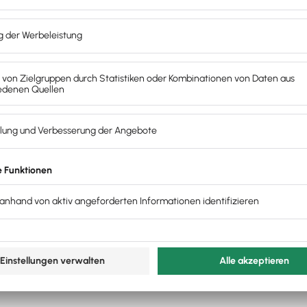
halten
tum bzw. -zeitraum. Das bisherige Feld im oberen Bereich i
 wurde, übernimmt die Software die Eingabe automatisch ins
 als Vorbelegung ein. Achten Sie unbedingt darauf, dass im
echnungsversand erscheint.