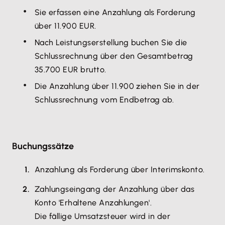
Sie erfassen eine Anzahlung als Forderung
über 11.900 EUR.
Nach Leistungserstellung buchen Sie die
Schlussrechnung über den Gesamtbetrag
35.700 EUR brutto.
Die Anzahlung über 11.900 ziehen Sie in der
Schlussrechnung vom Endbetrag ab.
Buchungssätze
Anzahlung als Forderung über Interimskonto.
Zahlungseingang der Anzahlung über das
Konto 'Erhaltene Anzahlungen'.
Die fällige Umsatzsteuer wird in der