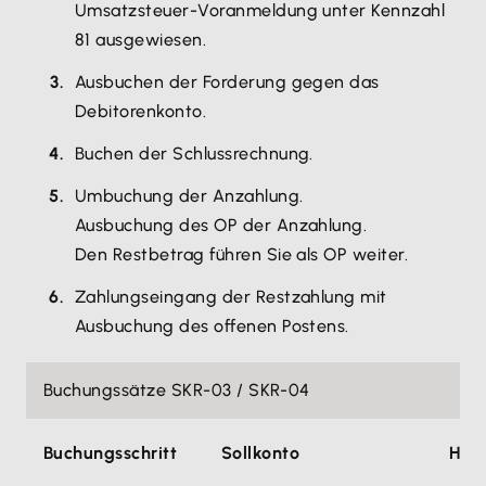
Umsatzsteuer-Voranmeldung unter Kennzahl
81 ausgewiesen.
Ausbuchen der Forderung gegen das
Debitorenkonto.
Buchen der Schlussrechnung.
Umbuchung der Anzahlung.
Ausbuchung des OP der Anzahlung.
Den Restbetrag führen Sie als OP weiter.
Zahlungseingang der Restzahlung mit
Ausbuchung des offenen Postens.
Buchungssätze SKR-03 / SKR-04
Buchungsschritt
Sollkonto
Hab