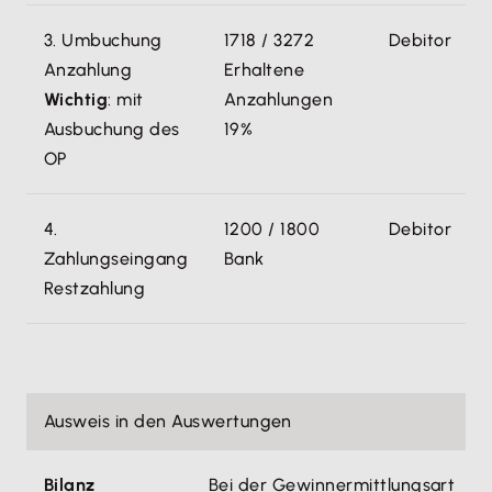
3.
Umbuchung
1718 / 3272
Debitor
Anzahlung
Erhaltene
Wichtig
: mit
Anzahlungen
Ausbuchung des
19%
OP
4.
1200 / 1800
Debitor
Zahlungseingang
Bank
Restzahlung
Ausweis in den Auswertungen
Bilanz
Bei der Gewinnermittlungsart