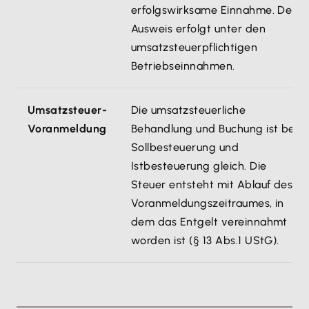
erfolgswirksame Einnahme. Der
Ausweis erfolgt unter den
umsatzsteuerpflichtigen
Betriebseinnahmen.
Umsatzsteuer-
Die umsatzsteuerliche
Voranmeldung
Behandlung und Buchung ist bei
Sollbesteuerung und
Istbesteuerung gleich. Die
Steuer entsteht mit Ablauf des
Voranmeldungszeitraumes, in
dem das Entgelt vereinnahmt
worden ist (§ 13 Abs.1 UStG).