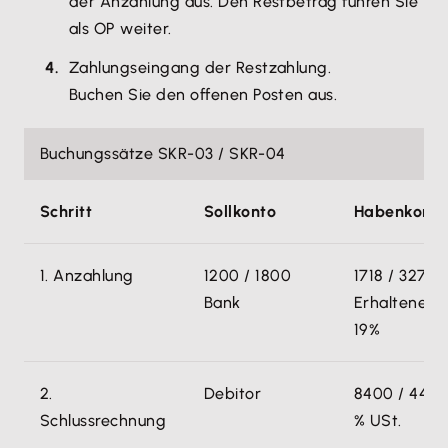
der Anzahlung aus. Den Restbetrag führen Sie
als OP weiter.
Zahlungseingang der Restzahlung.
Buchen Sie den offenen Posten aus.
Buchungssätze SKR-03 / SKR-04
Schritt
Sollkonto
Habenkonto
1. Anzahlung
1200 / 1800
1718 / 3272
Bank
Erhaltene A
19%
2.
Debitor
8400 / 4400
Schlussrechnung
% USt.