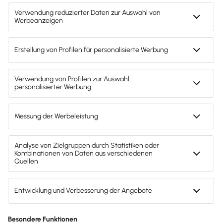
Mach's dir leicht und gib deinem Business den
entscheidenden Push – mit unserer Software für
Buchhaltung & Lohn.
Lösungen
E-Rechnung Software
Wissen
Rechnungsprogramm
Fachwissen für Unternehmer
Service
Buchhaltungssoftware
Tools & mehr
Lohnprogramm
Support für Lexware Office
Unternehmen
Lexware Akademie
Geschäftskonto
System-Status
Tell Your Story
Branchenlösungen
Über Lexware
4,7
(16502 Bewertungen)
•
Trusted.de
Für Steuerberater
Das Lena Prinzip
Erweiterungen & Partner
Presse
Folg uns auf Social Media
Partner werden
Soziale Verantwortung
Affiliate-Partner werden
Karriere
Gendergerechte Sprache
Support für Desktop-Produkte