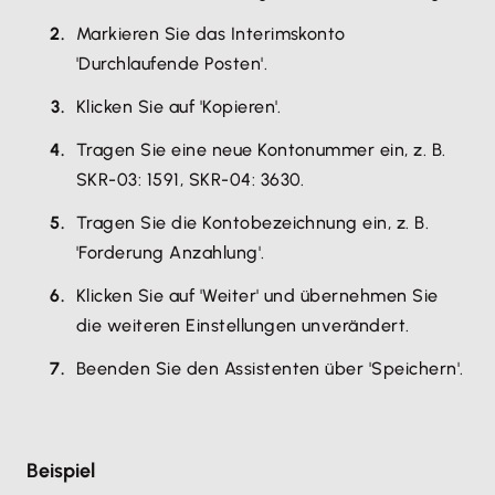
Markieren Sie das Interimskonto
'Durchlaufende Posten'.
Klicken Sie auf 'Kopieren'.
Tragen Sie eine neue Kontonummer ein, z. B.
SKR-03: 1591, SKR-04: 3630.
Tragen Sie die Kontobezeichnung ein, z. B.
'Forderung Anzahlung'.
Klicken Sie auf 'Weiter' und übernehmen Sie
die weiteren Einstellungen unverändert.
Beenden Sie den Assistenten über 'Speichern'.
Beispiel