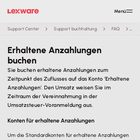
Menü
Support Center
Support buchhaltung
FAQ
Er
Erhaltene Anzahlungen
buchen
Sie buchen erhaltene Anzahlungen zum
Zeitpunkt des Zuflusses auf das Konto 'Erhaltene
Anzahlungen'. Den Umsatz weisen Sie im
Zeitraum der Vereinnahmung in der
Umsatzsteuer-Voranmeldung aus.
Konten für erhaltene Anzahlungen
Um die Standardkonten für erhaltene Anzahlungen