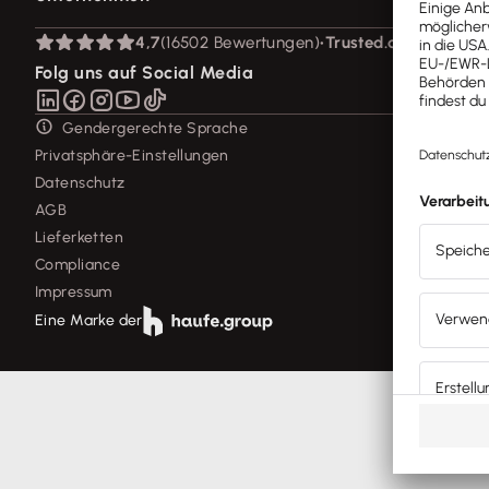
Lexware Akademie
Geschäftskonto
System-Status
Tell Your Story
Branchenlösungen
Über Lexware
4,7
(16502 Bewertungen)
•
Trusted.de
Für Steuerberater
Das Lena Prinzip
Erweiterungen & Partner
Presse
Folg uns auf Social Media
Partner werden
Soziale Verantwortung
Affiliate-Partner werden
Karriere
Gendergerechte Sprache
Support für Desktop-Produkte
Privatsphäre-Einstellungen
Forum
Datenschutz
Mein Konto
AGB
Lieferketten
Compliance
Impressum
Eine Marke der