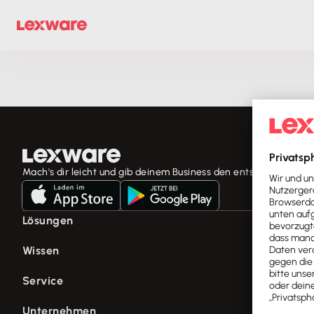
Mach's dir leicht und gib deinem Business den entscheidenden 
Lösungen
E-Rechnung Software
Wissen
Rechnungsprogramm
Fachwissen für Unternehmer
Service
Buchhaltungssoftware
Tools & mehr
Lohnprogramm
Support für Lexware Office
Unternehmen