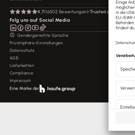
Lexware Akademie
Geschäftskonto
System-Status
Tell Your Story
Branchenlösungen
Über Lexware
4,7
(16502 Bewertungen)
•
Trusted.de
Für Steuerberater
Das Lena Prinzip
Erweiterungen & Partner
Presse
Folg uns auf Social Media
Partner werden
Soziale Verantwortung
Affiliate-Partner werden
Karriere
Gendergerechte Sprache
Support für Desktop-Produkte
Privatsphäre-Einstellungen
Forum
Datenschutz
Mein Konto
AGB
Lieferketten
Compliance
Impressum
Eine Marke der