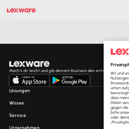
Mach's dir leicht und gib deinem Business den entscheidenden 
Lösungen
E-Rechnung Software
Wissen
Rechnungsprogramm
Fachwissen für Unternehmer
Service
Buchhaltungssoftware
Tools & mehr
Lohnprogramm
Support für Lexware Office
Unternehmen