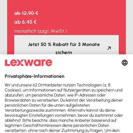
ab
12,90 €
ab
6,45 €
monatlich
(zzgl. MwSt.)
Jetzt 50 % Rabatt für 3 Monate
sichern
Auszeichnungen
Lexware Office ist mehrfacher
Testsieger
2026
2025
Buchhaltungssoftware
Buchhaltungssoftware
Testsieger
Testsieger