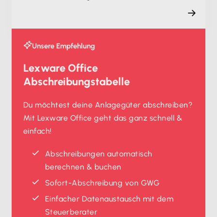
Unsere Empfehlung
Lexware Office
Abschreibungstabelle
Du möchtest deine Anlagegüter abschreiben?
Mit Lexware Office geht das ganz schnell &
einfach!
Abschreibungen automatisch
berechnen & buchen
Sofort-Abschreibung von GWG
Einfacher Datenaustausch mit dem
Steuerberater