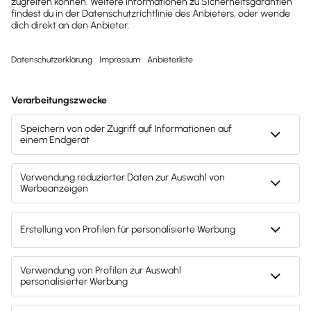
Stärken und Schwächen generell positioniert?
Wie ist das Unternehmen demgegenüber am
Kapitalmarkt positioniert?
Aus der Beantwortung dieser beiden
Fragestellungen können die relevanten Inhalte einer
gezielten IR-Strategie zusammengestellt werden. In
zweiter Instanz geht es dabei aber auch um eine
optimierte Transparenz
für Investoren, Analysten
und Finanzmedien. Besprich die wesentlichen
Bestandteile deines Strategieplans und informiere
alle weiteren Stakeholder jedes Quartal neu über die
Aktivitäten an den Märkten.