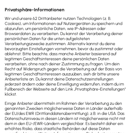
Auf diese Weise entwickelst du eine
individuelle Investor Relations
Strategie
Eine zielgruppenspezifische Investor Relations
Strategie sollte immer auf
eine 360 Grad
Betrachtung
des jeweiligen Unternehmens basieren.
Die Ziele deines Unternehmens fungieren dabei als
Grundlage, von der die einzelnen
Finanzierungsziele
abgeleitet werden. Daraus
wiederum ergeben sich die vom Unternehmen
selbst gesteckten Ziele für die Börsennotierung.
Dabei stehen in der Regel zwei wesentliche
Fragestellungen im Fokus:
Wie ist das Unternehmen mit seinem Potenzial,
seinen Chancen und Risiken sowie seinen