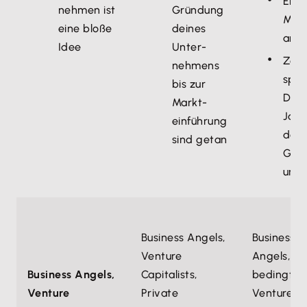
Erst
nehmen ist
Gründ­ung
Mit­
eine bloße
deines
arbe
Idee
Unter­
Zeit
nehmens
span
bis zur
Das 
Markt­
Jahr
einführung
dein
sind getan
Grü
ung
Business Angels,
Business
Venture
Angels,
Business Angels,
Capitalists,
bedingt
Venture
Private
Venture