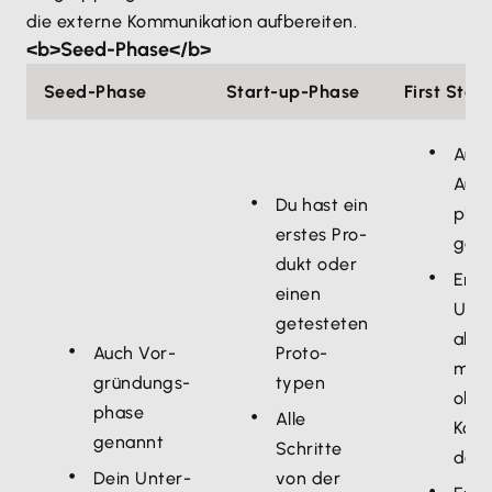
die externe Kommunikation aufbereiten.
<b>Seed-Phase</b>
Seed-Phase
Start-up-Phase
First Stag
Auc
Aufb
Du hast ein
pha
erstes Pro­
gen
dukt oder
Erst
einen
Ums
getesteten
alle
Auch Vor­
Proto­
meis
gründungs­
typen
ohn
phase
Alle
Kost
genannt
Schritte
dec
Dein Unter­
von der