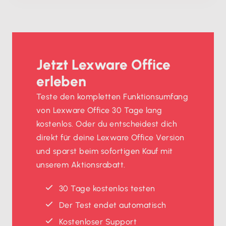
Jetzt Lexware Office
erleben
Teste den kompletten Funktionsumfang
von Lexware Office 30 Tage lang
kostenlos. Oder du entscheidest dich
direkt für deine Lexware Office Version
und sparst beim sofortigen Kauf mit
unserem Aktionsrabatt.
30 Tage kostenlos testen
Der Test endet automatisch
Kostenloser Support