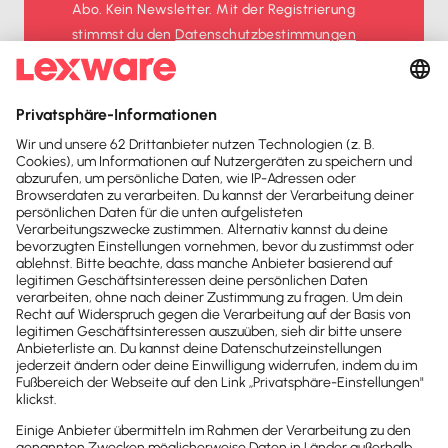
Abo. Kein Newsletter. Mit der Registrierung
stimmst du den
Datenschutz­bestimmungen
und den
AGB
zu.
Sofort
50%
sparen
Newsletter
Brandheiße
News direkt in
dein Postfach
Möchtest du zukünftig
wichtige News zu