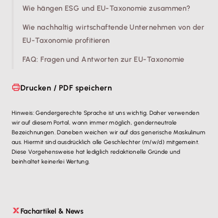
Wie hängen ESG und EU-Taxonomie zusammen?
sogenannte Kompass zur EU-Taxonomie sammelt
dabei die verschiedenen Kriterien sowie Aktivitäten
Wie nachhaltig wirtschaftende Unternehmen von der
für die jeweiligen Sektoren gemäß den Vorschriften
EU-Taxonomie profitieren
und stellt diese in einer Tabelle übersichtlich dar.
FAQ: Fragen und Antworten zur EU-Taxonomie
Drucken / PDF speichern
Hinweis: Gendergerechte Sprache ist uns wichtig. Daher verwenden
wir auf diesem Portal, wann immer möglich, genderneutrale
Bezeichnungen. Daneben weichen wir auf das generische Maskulinum
aus. Hiermit sind ausdrücklich alle Geschlechter (m/w/d) mitgemeint.
Diese Vorgehensweise hat lediglich redaktionelle Gründe und
beinhaltet keinerlei Wertung.
Fachartikel & News