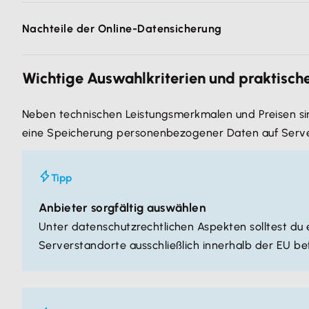
Die Datensicherung erfolgt i.d.R. automatisch an
Nachteile der Online-Datensicherung
Seriöse Anbieter verfügen meist über hochmoder
Es fallen keine hohen Anschaffungskosten für eig
Bei langsamen Internetanbindungen und größer
Wichtige Auswahlkriterien und praktisch
Es wird kein eigenes Know-how benötigt.
Risiko, dass bei Störungen der Internetanbindun
Mobile Geräte (Smartphones, Tablets, Notebook
Risiko, dass der Dienstanbieter sein Angebot tem
Neben technischen Leistungsmerkmalen und Preisen sind
Risiko, dass auf die Daten außerhalb des eigene
eine Speicherung personenbezogener Daten auf Server
werden kann.
Es muss sichergestellt sein, dass die Online-Da
Tipp
Anbieter sorgfältig auswählen
Unter datenschutzrechtlichen Aspekten solltest du 
Serverstandorte ausschließlich innerhalb der EU be