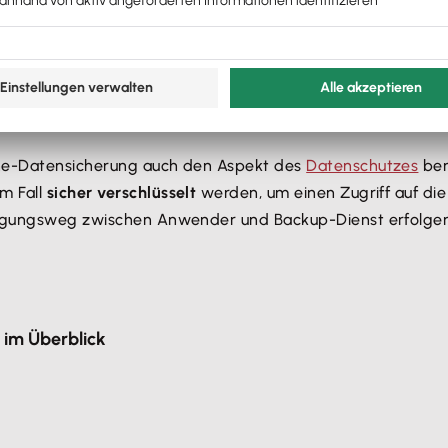
-Backup sichern willst, empfiehlt sich ein Upgrade der U
eben gibt es auch Anschlüsse, bei denen Up- und Download 
iner möglichen Störung der Internetverbindung. Sie könnt
iederherstellst. Allerdings sind derartige Ausfälle der Ve
ine-Datensicherung auch den Aspekt des
Datenschutzes
ber
m Fall
sicher verschlüsselt
werden, um einen Zugriff auf die
tragungsweg zwischen Anwender und Backup-Dienst erfolgen
 im Überblick