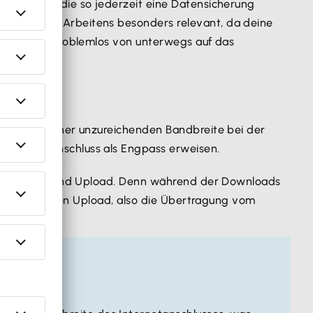
martphones
, die so jederzeit eine Datensicherung
es mobilen Arbeitens besonders relevant, da deine
te Dateien problemlos von unterwegs auf das
 z. B. aus einer unzureichenden Bandbreite bei der
 Internetanschluss als Engpass erweisen.
ür den Down- und Upload. Denn während der Downloads
dbreite für den Upload, also die Übertragung vom