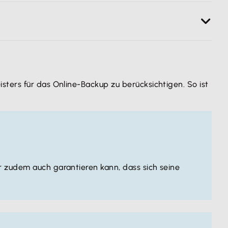
nd kalkulierbarer.
ise nicht möglich sind.
.
ters für das Online-Backup zu berücksichtigen. So ist
ndung sicherer Verschlüsselungstechniken verhindert
icht.
r zudem auch garantieren kann, dass sich seine