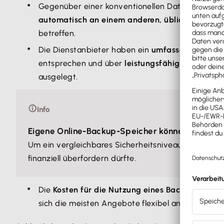
Gegenüber einer konventionellen Datensicherung
automatisch an einem anderen, üblicherweise we
betreffen.
Die Dienstanbieter haben ein
umfassendes Kno
entsprechen und über
leistungsfähige Notstro
ausgelegt.
Info
Eigene Online-Backup-Speicher können für Firm
Um ein vergleichbares Sicherheitsniveau vor Ort z
finanziell überfordern dürfte.
Die
Kosten für die Nutzung eines Backup-Dienst
sich die meisten Angebote flexibel anpassen, we