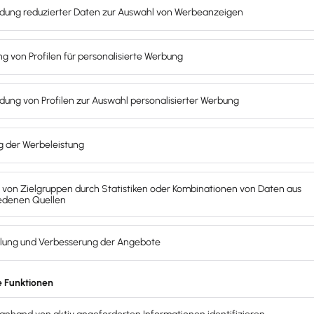
ine
optimale Lösung beim Einsatz mobiler Rechner und S
 verbunden werden müssen. Dies ist besonders in Zeiten d
zeit auf alle Informationen zugreifen können bzw. relevan
einige Nachteile gegenüber.
Einschränkungen
ergeben sich
n gesichert werden müssen, kann sich ein konventioneller
ernetanschlüsse mit unterschiedlichen Geschwindigkeiten f
indigkeiten (16 bis 100 MBit/s) möglich ist, fällt die Ban
liegt häufig nur zwischen 1 und 5 MBit/s.
, prüfe deinen Internetanschluss