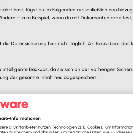
ührt hast, fügst du im Folgenden ausschließlich neu hinzu
 ändern – zum Beispiel, wenn du mit Dokumenten arbeitest, 
 die Datensicherung hier nicht täglich. Als Basis dient da
telligente Backups, da sie sich an der vorherigen Sicheru
rung der gesamte Inhalt neu abgespeichert.
deutlich mehr als nur einen Online-Speicherplatz zum Able
atz, wie etwa die Lösungen von Ahsay oder Asigra. Mitu