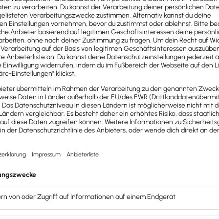
 vor Ort hat die Online-Datensicherung schon einen syste
it entfernten Ort gesichert.
Selbst größere Naturkatastr
w-how
und nutzen Hochsicherheits-Rechenzentren, die dem j
mversorgung, Brandschutzsysteme oder Zugangskontrollen
en teuer werden
u ermöglichen, müssten die Unternehmen erhebliche Invest
es
sind meist nicht nur deutlich niedriger, sie sind auch lei
nn beispielsweise kurzfristig zusätzliche Speicherkapazitä