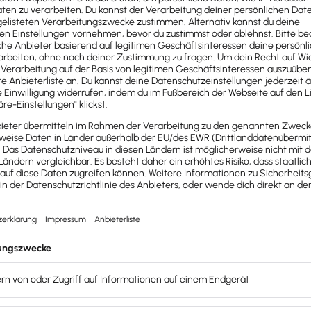
 Co. einbindet, riskiert ebenfalls Abmahnungen
. Außerde
s, so dass solche Tools schon aus diesem Grund bis auf Wei
Framework als Nachfolgeinstrument
des vom EuGH gekippte
essenheitsbeschluss für die USA erlassen. Allerdings müsse
blick auf dieses Instrument ist eine gerichtliche Überprü
enberichterstattung zu Abmahnungen wegen Google Fonts
nittstelle zu Google bei der Verwendung von Google Fonts 
ige Mindestmaß begrenzt ist, das notwendig sei, um die Sc