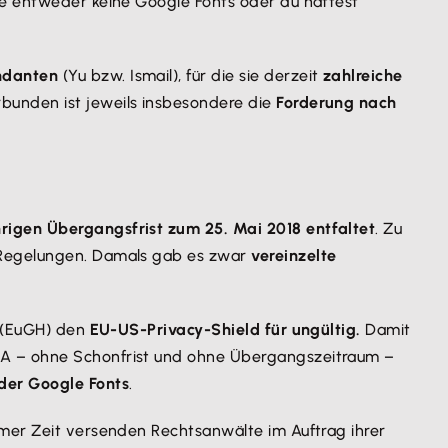
te entweder keine Google Fonts oder du hattest
ndanten
(Yu bzw. Ismail), für die sie derzeit
zahlreiche
rbunden ist jeweils insbesondere die
Forderung nach
rigen Übergangsfrist zum 25. Mai 2018 entfaltet
. Zu
r Regelungen. Damals gab es zwar
vereinzelte
f (EuGH) den
EU-US-Privacy-Shield für ungültig.
Damit
SA – ohne Schonfrist und ohne Übergangszeitraum –
der Google Fonts
.
umer Zeit versenden Rechtsanwälte im Auftrag ihrer