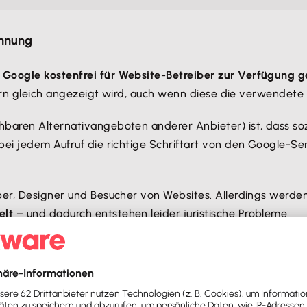
ahnung
 Google kostenfrei für Website-Betreiber zur Verfügung ges
hern gleich angezeigt wird, auch wenn diese die verwendete S
hbaren Alternativangeboten anderer Anbieter) ist, dass so
 bei jedem Aufruf die richtige Schriftart von den Google-S
iber, Designer und Besucher von Websites. Allerdings werde
elt
– und dadurch entstehen leider juristische Probleme.
eht auch für andere US-Tools
e juristische Problematik besteht übrigens auch bei ande