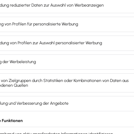
eren Daten aufbewahrt und insbesondere nicht für die Ers
esonderheit von Google und entspreche der Funktionsweise 
nen
indet
, so dass sie für jeden Besucher von den Google-Ser
icht vorab eine rechtskonforme Einwilligung
der Besucher s
nt Management).
SVGO) ist immer dann anwendbar, wenn es um die Verarbei
it Personenbezug
zählen etwa Namen, Adressen, Kontaktda
, Größe, Gewicht etc.) oder auch Kfz-Kennzeichen.