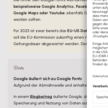
beispielsweise Google Analytics, Facebook Pixel &
Google Maps oder Youtube
, ebenfalls Google Font
werden sollten.
Für 2023 ist zwar bereits das
EU-US Data Privacy 
soll die EU-Kommission zukünftig einen neuen Angem
Geltungsdauer abgewartet werden. Denn auch im Hin
Info
Google äußert sich zu Google Fonts
Aufgrund der Abmahnwelle und anhaltender Medi
In einem
Blogbeitrag
äußerte Google, dass die Sch
Speicherung und Nutzung von Daten auf das notwend