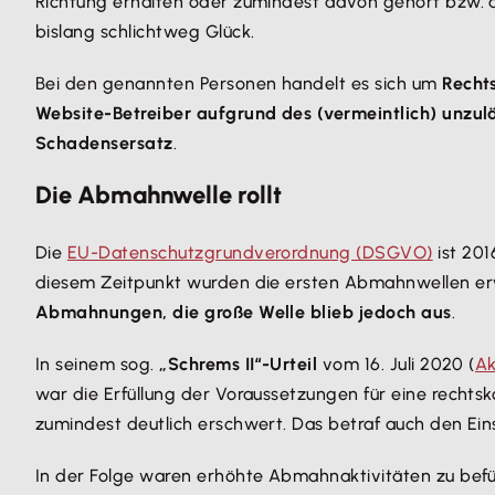
Richtung erhalten oder zumindest davon gehört bzw. da
bislang schlichtweg Glück.
Bei den genannten Personen handelt es sich um
Recht
Website-Betreiber aufgrund des (vermeintlich) unzul
Schadensersatz
.
Die Abmahnwelle rollt
Die
EU-Datenschutzgrundverordnung (DSGVO)
ist 201
diesem Zeitpunkt wurden die ersten Abmahnwellen erw
Abmahnungen, die große Welle blieb jedoch aus
.
In seinem sog.
„Schrems II“-Urteil
vom 16. Juli 2020 (
Ak
war die Erfüllung der Voraussetzungen für eine rech
zumindest deutlich erschwert. Das betraf auch den Ei
In der Folge waren erhöhte Abmahnaktivitäten zu befür