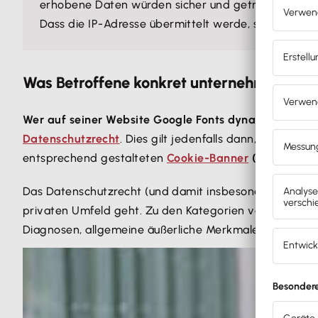
erhobene Daten würden sicher und getrennt von and
Dass die IP-Adresse übermittelt werde, sei keine B
Was Betroffene konkret unternehmen kön
Wer auf seiner Website Google Fonts dynamisch einb
Datenschutzrecht
. Dies gilt jedenfalls dann, wenn er
n
entsprechend gestalteten
Cookie-Banner
(sog. Conse
Das Datenschutzrecht (und damit insbesondere die D
privaten Umfeld geht. Zu den Kategorien von
Daten m
Diagnosen, allgemeine äußerliche Merkmale (Haarfarbe