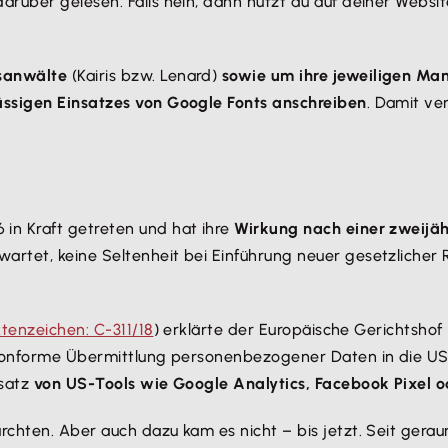
rüber gelesen. Falls nein, dann nutzt du auf deiner Websi
sanwälte
(Kairis bzw. Lenard)
sowie um ihre jeweiligen Ma
ässigen Einsatzes von Google Fonts anschreiben
. Damit ve
6 in Kraft getreten und hat ihre
Wirkung nach einer zweijäh
artet, keine Seltenheit bei Einführung neuer gesetzliche
tenzeichen: C-311/18
) erklärte der Europäische Gerichtsho
tskonforme Übermittlung personenbezogener Daten in die U
nsatz
von US-Tools wie Google Analytics, Facebook Pixel o
chten. Aber auch dazu kam es nicht – bis jetzt. Seit gera