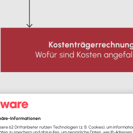
Kostenrechnung. Sie untersucht,
welche Kosten
im Unternehm
eiche und deren Kategorien.
xen und variablen Kosten.
 dem Einnahmen und Ausgaben ausgeglichen sind.