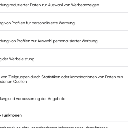
nnen, werden über
Schlüsselgrößen
verteilt, z. B.:
enauigkeiten
mit sich. Daher sollte die Auswahl der Schlüss
n anfallen.
Sie ordnet die Kosten direkt einem Produkt, eine
algemeinkosten.