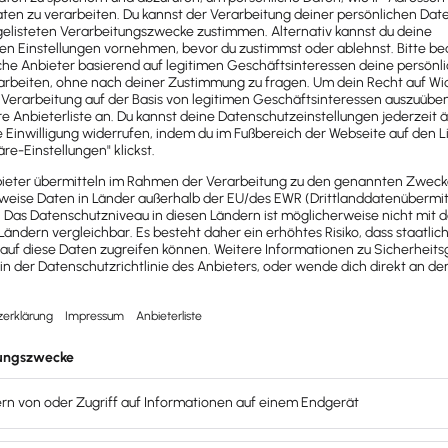
nalkosten, Kapitalkosten.
gskosten, Vertriebskosten.
hritte in der Kostenrechnung.
ntstehen.
Sie verteilt die Betriebskosten auf einzelne Unt
b und Verwaltung.
it.
ogen (
BAB
)
. Er hilft, die
Gemeinkosten
auf die jeweiligen Ko