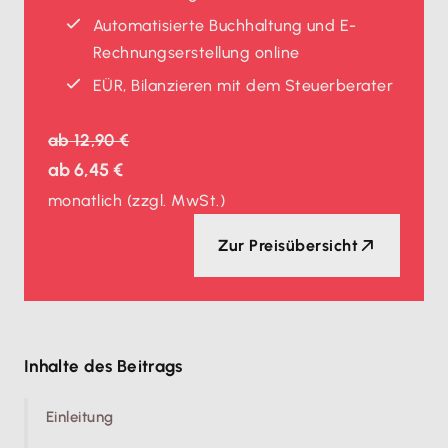
Automatisierte Buchhaltung und E-
Rechnungserstellung online
EÜR, Bilanzieren mit dem Steuerberater
ab
12,90 €
ab
6,45 €
monatlich
(zzgl. MwSt.)
Zur Preisübersicht
Inhalte des Beitrags
Einleitung