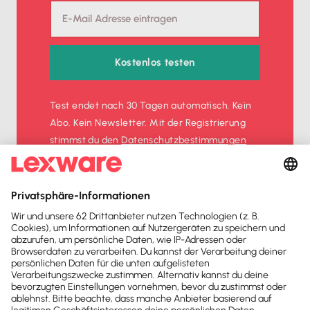
Kostenlos testen
Test endet nach 30 Tagen automatisch. Kein
Abo. Kein Newsletter. Mit der Registrierung
stimmst du den
Datenschutz­bestimmungen
und den
AGB
zu.
Sofort
50%
sparen
Newsletter