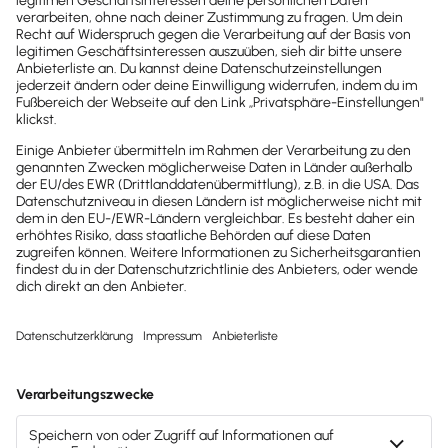
Brandheiße
News direkt in
dein Postfach
Möchtest du zukünftig
wichtige News zu
Gesetzesänderungen,
hilfreiche Praxis-Tipps und
kostenlose Tools für
Unternehmen erhalten?
Dann abonniere unseren
Newsletter.
Jetzt anmelden