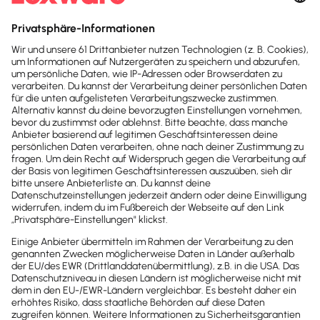
Erweiterungen entdecken
Mach dir
Selbstständigkeit
einfach
Rechnungen, Buchhaltung, Steuern:
Lexware übernimmt das für dich.
Automatisiert, rechtssicher, einfach.
Damit du dich auf das konzentrierst,
wofür du dich selbstständig gemacht
hast.
Perfekt für Selbstständige, 
Gründer und kleine Teams.
Preise ansehen