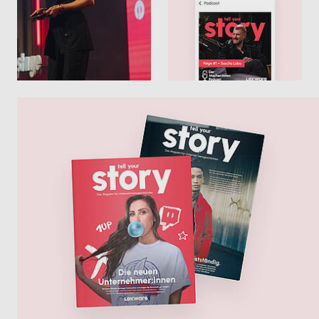
umstellen
Alles digital an einem Ort
Weniger Aufwand im laufenden Betrieb
Schneller Rückfragen klären
Mehr zu E-Rechnungen
Weniger Abstimmung, mehr Überblick
Mehr zur Zusammenarbeit mit dem
Steuerberater