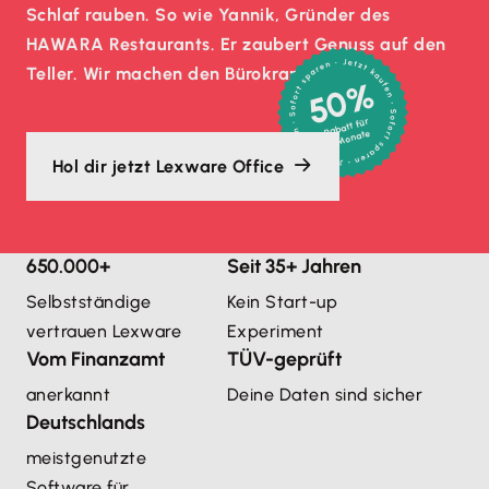
Schlaf rauben. So wie Yannik, Gründer des
HAWARA Restaurants. Er zaubert Genuss auf den
Teller. Wir machen den Bürokram.
50%
Rabatt für
3 Monate
Hol dir jetzt Lexware Office
650.000+
Seit 35+ Jahren
Selbstständige
Kein Start-up
vertrauen Lexware
Experiment
Vom Finanzamt
TÜV-geprüft
anerkannt
Deine Daten sind sicher
Deutschlands
meistgenutzte 
Software für 