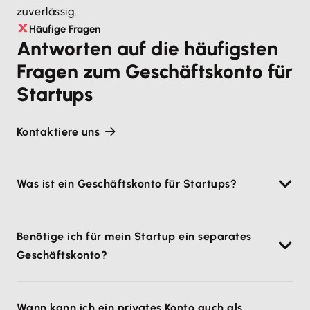
zuverlässig.
Häufige Fragen
Antworten auf die häufigsten
Fragen zum Geschäftskonto für
Startups
Kontaktiere uns
Was ist ein Geschäftskonto für Startups?
Das Geschäftskonto von Lexware Office für Startups
Benötige ich für mein Startup ein separates
kann
für alle finanziellen Vorgänge
verwendet
Geschäftskonto?
werden. Durch das
Geschäftskonto
wird der
geschäftliche Zahlungsverkehr von dem privaten
Ob ein Geschäftskonto für ein Startup eröffnet
Zahlungsverkehr auf dem privaten Bankkonto
Wann kann ich ein privates Konto auch als
werden muss oder nicht,
hängt von der gewählten