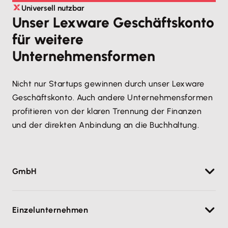
mit allen Funktionen.
Universell nutzbar
Unser Lexware Geschäftskonto
Solltest du noch weitere Fragen haben, unse
r
für weitere
Kundenservice ist 24/7 für dich da – per Chat, E-
Unternehmensformen
Mail oder Telefon
. So bekommst du jederzeit
Unterstützung bei Fragen rund um dein
Nicht nur Startups gewinnen durch unser Lexware
Geschäftskonto oder die Buchhaltungssoftware.
Geschäftskonto. Auch andere Unternehmensformen
Wenn du zu Lexware von einem Konto wechseln
profitieren von der klaren Trennung der Finanzen
möchtest, unterstützt dich unser
und der direkten Anbindung an die Buchhaltung.
Kontowechselservice
und alle Daueraufträge,
Lastschriften und Zahlungspartner werden
automatisch übernommen – ohne manuelles
Nacharbeiten
GmbH
Für Kapitalgesellschaften wie die GmbH ist ein
Einzelunternehmen
Geschäftskonto gesetzlich verpflichtend. Mit
Lexware bist du auf der sicheren Seite.