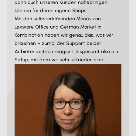
vielen Fällen ergibt dann auch die Kombi Lexware
ein Shop größer wurde und dringend eine
dann auch unseren Kunden nahebringen
Office und German Market Sinn und wir freuen uns,
Automatisierung brauchte.“
können für deren eigene Shops.
diese bewährte Lösung zu integrieren,
die intuitiv
Mit den selbsterklärenden Menüs von
bedienbar ist und keine weiteren Fragen aufwirft.
“
Lexware Office und German Market in
Kombination haben wir genau das, was wir
„Was mir noch gefällt: Wir mussten dank der Partner-
brauchen – zumal der Support beider
Kombi keine Lösung individuell programmieren
Anbieter zeitnah reagiert. Insgesamt also ein
lassen, sondern konnten einfach German Market mit
Setup, mit dem wir sehr zufrieden sind.
Lexware Office verbinden und waren sofort
rechtssicher komfortabel aufgestellt.“