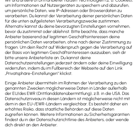
30 Tage kostenlos testen.
Der Test endet automatisch.
Kostenloser Support.
Kostenlos testen
Test endet nach 30 Tagen automatisch. Kein
Abo. Kein Newsletter. Mit der Registrierung
stimmst du den
Datenschutz­bestimmungen
und den
AGB
zu.
Oder sofort 50 % für 3 Monate
sparen