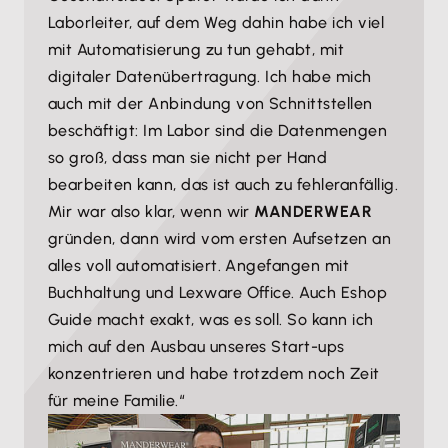
verbucht. Parallel bekommt der Kunde per Mail
kurz prüfen muss.“
Laborleiter, auf dem Weg dahin habe ich viel
vorkamen
sofort die Rechnung – Alexis muss nur noch in
mit Automatisierung zu tun gehabt, mit
Shopify auf „Artikel ausführen“ gehen und das
Alexis Knell: „Wir sind direkt auf diesem hohem
digitaler Datenübertragung. Ich habe mich
Produkt versenden.
Automatisierungsgrad eingestiegen, unter anderem
auch mit der Anbindung von Schnittstellen
auch damit unser Business zukunftssicher ist. Denn
beschäftigt: Im Labor sind die Datenmengen
Alexis Knell: „Wir schauen häufig auf das Dashboard,
Automatisierung spart auch sehr viel Zeit, die dann
so groß, dass man sie nicht per Hand
einfach um einen Quick-and-Dirty-Überblick zu
für andere Aufgaben freigegeben wird. Man muss
bearbeiten kann, das ist auch zu fehleranfällig.
kriegen. Wir nutzen den Bankabgleich mit 6
ganz klar sagen: Hätten wir weder Lexware Office
Mir war also klar, wenn wir
MANDERWEAR
verschiedenen angebunden Konten, angefangen
noch die Eshop Guide Schnittstelle oder die anderen
gründen, dann wird vom ersten Aufsetzen an
mit unserem
Geschäftskonto
, das ist extrem
Anbindungen, dann müssten wir alles händisch
alles voll automatisiert. Angefangen mit
komfortabel.“
machen. Das wäre für uns überhaupt nicht machbar.
Buchhaltung und Lexware Office. Auch Eshop
So aber ist es super, alles läuft einwandfrei.“
Guide macht exakt, was es soll. So kann ich
mich auf den Ausbau unseres Start-ups
konzentrieren und habe trotzdem noch Zeit
für meine Familie.“