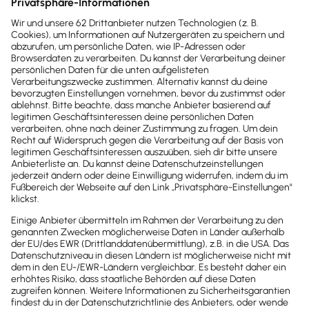
Ergebnissen
. Für nachhaltigen Erfolg auf der besten
E-Commerce-Plattform.”
Mehr zu Shopify
Weitere Case Studies
Mit dem passenden Partner­
angebot zur idealen
Buchhaltungs­anbindung
So unterschiedlich die Anforderungen und
Bedürfnisse der einzelnen Branchen und deines
Unternehmens sind – mit unserem
flexiblen
Partner-Angebot
bieten wir dir die passende
Lösung für die Buchhaltungsanbindung. Erfahre
durch unsere Case Studies, welche Vorteile Lexware
Office dem jeweiligen Unternehmen bieten, und