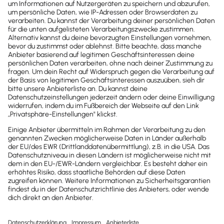
Weitere Case Studies
Mit dem passenden Partner­
angebot zur idealen
Buchhaltungs­anbindung
So unterschiedlich die Anforderungen und
Bedürfnisse der einzelnen Branchen und deines
Unternehmens sind – mit unserem
flexiblen
Partner-Angebot
bieten wir dir die passende
Lösung für die Buchhaltungsanbindung. Erfahre
durch unsere Case Studies, welche Vorteile Lexware
Office dem jeweiligen Unternehmen bieten, und
überzeuge dich von unserer Software sowie
Services in der Anwendung.
Alle Case Studies in der Übersicht