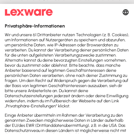
attraktiven Preis-Leistungs-Verhältnis ist Billbee
auch für kleinere
Unternehmen
eine ideale Wahl –
die Multichannel-Lösung lässt sich außerdem dank
effizienter Partnerintegrationen um viele weitere
Möglichkeiten wie eine rechtssichere Buchhaltung
ergänzen.
Weitere Case Studies
Mit dem passenden Partner­
angebot zur idealen
Buchhaltungs­anbindung
So unterschiedlich die Anforderungen und
Bedürfnisse der einzelnen Branchen und deines
Unternehmens sind – mit unserem
flexiblen
Partner-Angebot
bieten wir dir die passende
Lösung für die Buchhaltungsanbindung. Erfahre