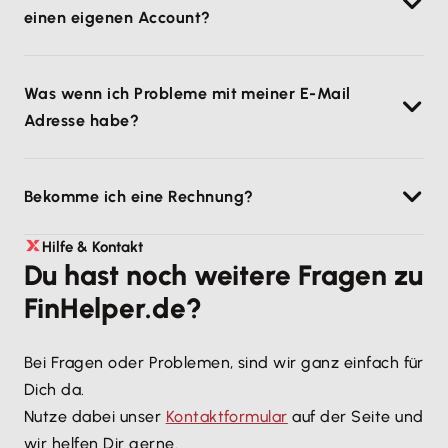
einen eigenen Account?
Nein, bei uns kannst Du mehrere Konten
Was wenn ich Probleme mit meiner E-Mail
zusammenfassen.
Adresse habe?
Wir geben gerne Tipps und Hinweise dazu.
Bekomme ich eine Rechnung?
Wir sind eine deutsche Firma und Du erhältst eine
Hilfe & Kontakt
Du hast noch weitere Fragen zu
Rechnung mit ausgewiesener MwSt.
FinHelper.de?
Bei Fragen oder Problemen, sind wir ganz einfach für
Dich da.
Nutze dabei unser
Kontaktformular
auf der Seite und
wir helfen Dir gerne.