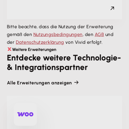
AG & Co. KGaA
SE & Co. KGaA
GmbH & Co. KGaA
Bitte beachte, dass die Nutzung der Erweiterung
Stiftung & Co. KGaA
gemäß den
Nutzungsbedingungen
, den
AGB
und
der
Datenschutzerklärung
von Vivid erfolgt.
SE
Weitere Erweiterungen
Entdecke weitere Technologie-
& Integrationspartner
Alle Erweiterungen anzeigen