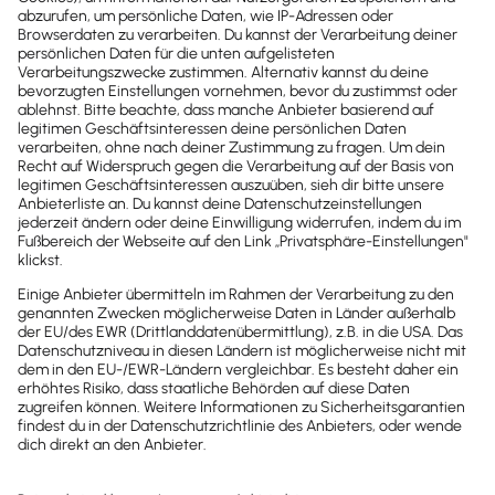
so auch Lexware Office.
Tidely
Tidely: Schnelle Liquiditätsplanung – verknüpfe
Tidely mit Lexware Office & behalte Deine
Finanzen jederzeit im Blick!