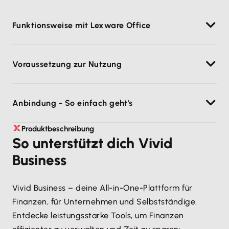
Funktionsweise mit Lexware Office
Manuelles Hochladen von Rechnungen & Belegen zu
Voraussetzung zur Nutzung
Lexware Office war gestern! Alle Dokumente, die in
der Vivid App mit Ihren Buchhaltungsvorgängen
ein Vivid Business-Konto
verknüpft sind, werden automatisch übertragen und
Anbindung - So einfach geht's
mit Transaktionen aus der PSD2-Schnittstelle
ein Lexware Office-Konto (
» zur Anmeldung
)
abgeglichen. Einfach Lexware Office mit der App
Produktbeschreibung
Melden dich in deinem Vivid Business-Konto
verknüpfen – die Synchronisierung erledigt den
So unterstützt dich Vivid
an.
Rest.
Business
Klicke auf dem
Startbildschirm
in der oberen
Navigation auf “
Exportieren zu Lexware
Office
”.
Vivid Business – deine All-in-One-Plattform für
Finanzen, für Unternehmen und Selbstständige.
Wähle das Startdatum für die
Entdecke leistungsstarke Tools, um Finanzen
Dokumentensynchronisierung.