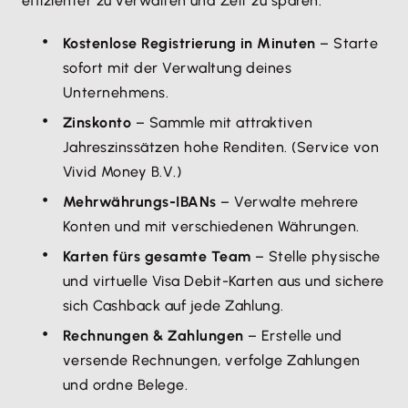
effizienter zu verwalten und Zeit zu sparen:
Gebe deine Lexware-Zugangsdaten ein.
Lehne dich zurück und genieße die
Kostenlose Registrierung in Minuten
– Starte
gewonnene Zeit!
sofort mit der Verwaltung deines
Unternehmens.
Zinskonto
– Sammle mit attraktiven
Jahreszinssätzen hohe Renditen. (Service von
Vivid Money B.V.)
Mehrwährungs-IBANs
– Verwalte mehrere
Konten und mit verschiedenen Währungen.
Karten fürs gesamte Team
– Stelle physische
und virtuelle Visa Debit-Karten aus und sichere
sich Cashback auf jede Zahlung.
Rechnungen & Zahlungen
– Erstelle und
versende Rechnungen, verfolge Zahlungen
und ordne Belege.