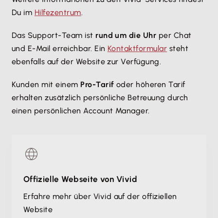
e.K.
Ausgabenlimits festlegen und Einstellungen für
Du im
Hilfezentrum
.
GmbH
Zahlungen in Sekundenschnelle verwalten.
UG (haftungsbeschränkt)
Das Support-Team ist
rund um die Uhr
per Chat
und E-Mail erreichbar. Ein
Kontaktformular
steht
AG
ebenfalls auf der Website zur Verfügung.
KG
OHG
Kunden mit einem
Pro-Tarif
oder höheren Tarif
GbR
erhalten zusätzlich persönliche Betreuung durch
einen persönlichen Account Manager.
PartG
AG & Co. KG
GmbH & Co. KG
Limited & Co. KG
Stiftung & Co. KG
Offizielle Webseite von Vivid
Stiftung GmbH & Co. KG
Erfahre mehr über Vivid auf der offiziellen
Website
UG (haftungsbeschränkt) & Co. KG