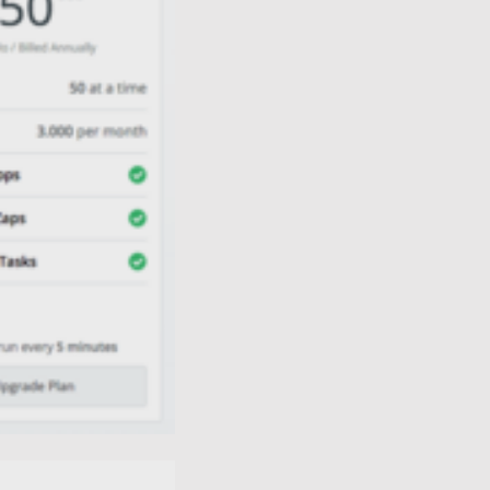
ntegration in Kombination mit Google Drive und du
g wie gewohnt verwenden.