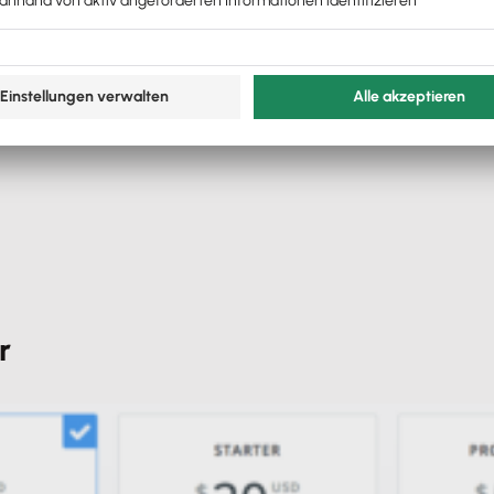
e hoch.
se Zapier-Integration in Kombination mit Dropbox und du 
r
n Beleg wie gewohnt verwenden.
zu einem angegebenen Dropbox-Ordner (z. B. „Lexware Offi