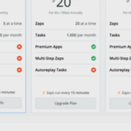
in dein Lexware Office-Konto hoch
ffice hoch.
ice über den Webbrowser sind vorbei. Nutze diese Zapier-I
chladen und dort über die Belegerfassung als neuen Bele