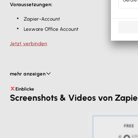
Voraussetzungen:
Zapier-Account
Lexware Office Account
Jetzt verbinden
Dropbox zu Lexware Office
mehr anzeigen
Lade neue Dokumente von Dropbox zu Lexware Offic
Einblicke
Du bist müde vom Hochladen neuer Dateien? Nutze die
Screenshots & Videos von Zapie
hochladen und dort über die Belegerfassung als neue
So funktioniert Dropbox mit Lexware Office
:
Hinzufügen neuer Dokumente (JPG / PNG / PDF) 