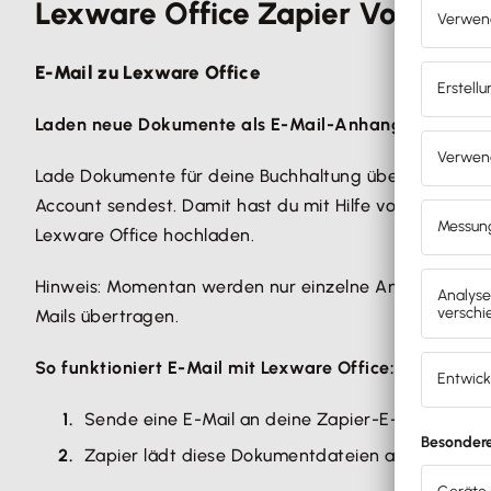
Lexware Office Zapier Vorlagen
Wählen aus den für
Lexware Office bereits vorge
Oder erstelle einen eigenen Zap mit dem
Zapier
E-Mail zu Lexware Office
Verbinde das gewünschte System (z.B. Dropbox) 
Laden neue Dokumente als E-Mail-Anhang zu Lexware
Anschließend verbinde deinen Lexware Office Ac
Bestätige die Autorisierungsanfrage, dass Zapier 
Lade Dokumente für deine Buchhaltung über eingehend
Jetzt kannst du deinen ersten „Zap“ testen und a
Account sendest. Damit hast du mit Hilfe von E-Mail b
Lexware Office hochladen.
Hinweis: Momentan werden nur einzelne Anhänge per E
Mails übertragen.
So funktioniert E-Mail mit Lexware Office:
Sende eine E-Mail an deine Zapier-E-Mail-Adre
Zapier lädt diese Dokumentdateien automatisch 