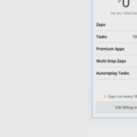
Zapier lädt diese Dokumentdateien automatisch 
Voraussetzungen:
Dropbox-Konto
Lexware Office Account
Jetzt verbinden
Google Drive zu Lexware Office
Lade neue Dokumente von Google Drive zu Lexware O
Die Zeiten des Hochladens von Dateien in Lexware Off
kannst deine Dokumente einfach zu Lexware Office ho
So funktioniert
Google Drive
mit Lexware Office
: