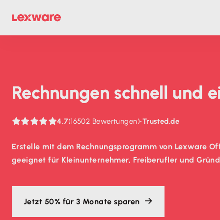
Rechnungen schnell und e
4,7
(16502 Bewertungen)
•
Trusted.de
Erstelle mit dem Rechnungsprogramm von Lexware Offi
geeignet für Kleinunternehmer, Freiberufler und Grün
Jetzt 50% für 3 Monate sparen