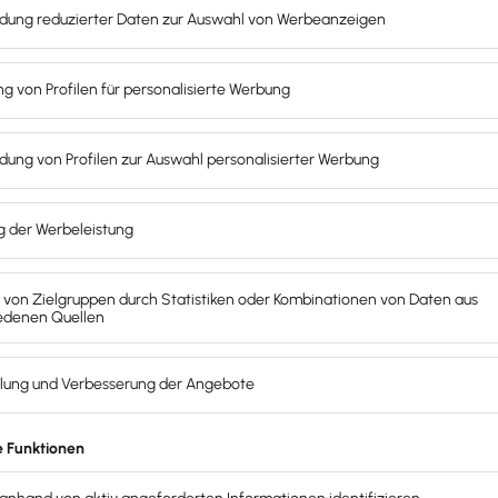
n von Rechnungen
st du Angebote, E-Rechnungen und Mahnungen direkt onli
l ob im Büro, unterwegs oder im Homeoffice – du hast dei