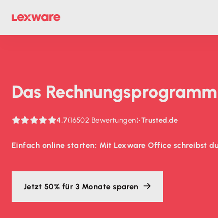
Das Rechnungs­programm 
4,7
(16502 Bewertungen)
•
Trusted.de
Einfach online starten: Mit Lexware Office schreibst 
Jetzt 50% für 3 Monate sparen