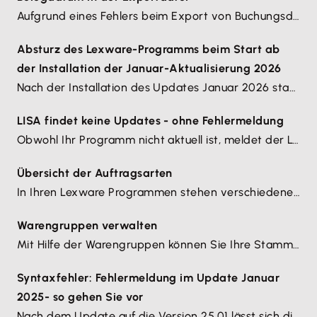
Aufgrund eines Fehlers beim Export von Buchungsdaten im Update April 2026 haben wir in KW 16 2026 eine neue Version bereitgestellt. Nach Installation des Update 2 April 2026 kann der Export problemlos nachgeholt werden.
Absturz des Lexware-Programms beim Start ab
der Installation der Januar-Aktualisierung 2026
Nach der Installation des Updates Januar 2026 startet das Lexware-Programm nicht. Es wird keine Oberfläche angezeigt.
LISA findet keine Updates - ohne Fehlermeldung
Obwohl Ihr Programm nicht aktuell ist, meldet der Lexware Info Service nur: Es liegen derzeit keine Online-Aktualisierungen vor...
Übersicht der Auftragsarten
In Ihren Lexware Programmen stehen verschiedene Auftragsarten zur Auswahl, z. B. Angebot, Lieferschein, Rechnung. Wir zeigen Ihnen hier die vollständige Übersicht der Auftragsarten in den einzelnen Produktvarianten. Zu jeder Auftragsart erhalten Sie eine kurze Erläuterung.
Warengruppen verwalten
Mit Hilfe der Warengruppen können Sie Ihre Stammartikel gliedern. Damit haben Sie eine übersichtliche Artikeldatei, in der Sie den gewünschten Artikeldatensatz schnell auffinden können.
Syntaxfehler: Fehlermeldung im Update Januar
2025- so gehen Sie vor
Nach dem Update auf die Version 25.01 lässt sich die Liste Aufträge Verkauf bzw. in der Kundenliste der Reiter Aufträge nicht mehr öffnen, sofern die Liste nach Belegnummer sortiert ist. Auch weitere Bereiche können betroffen sein.