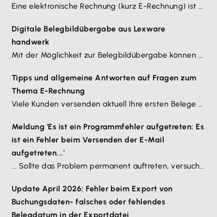
Eine elektronische Rechnung (kurz E-Rechnung) ist eine Rechnung in einem strukturierten elektronischen Format, das digital erstellt, übermittelt und automatisch verarbeitet werden kann.
Digitale Belegbildübergabe aus Lexware
handwerk
Mit der Möglichkeit zur Belegbildübergabe können Sie ihre digitalen Belegbilder zusammen mit den Auftragsdaten aus Lexware handwerk bei der Buchung in Lexware buchhaltung übergeben.
Tipps und allgemeine Antworten auf Fragen zum
Thema E-Rechnung
Viele Kunden versenden aktuell Ihre ersten Belege als ZUGFeRD oder XRechnung. Doch was gilt es zu beachten hinsichtlich der gesetzlichen Vorgaben? Welche Stolperfallen und Verständnisprobleme treten immer wieder auf? Wir klären auf.
Meldung 'Es ist ein Programmfehler aufgetreten: Es
ist ein Fehler beim Versenden der E-Mail
aufgetreten...'
... Sollte das Problem permanent auftreten, versuchen Sie unter Extras/Optionen/E-Mailversand den Kompatibilitätsmodus zu verwenden.
Update April 2026: Fehler beim Export von
Buchungsdaten- falsches oder fehlendes
Belegdatum in der Exportdatei