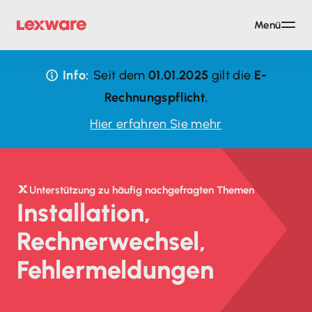
Menü
Info:
Seit dem
01.01.2025
gilt die
E-
Rechnungspflicht.
Hier erfahren Sie mehr
Unterstützung zu häufig nachgefragten Themen
Installation,
Rechnerwechsel,
Fehlermeldungen