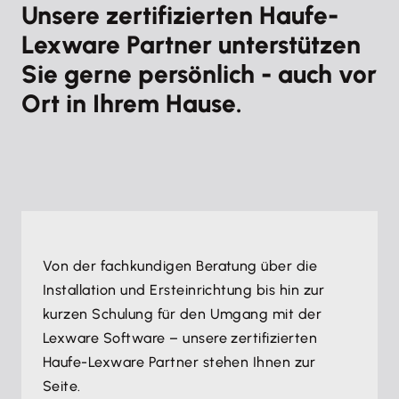
Anleitung zur Datenrücksicherung
Unsere zertifizierten Haufe-
Datenbankserver ist noch nicht gestartet!
Datensicherung bzw. Rücksicherung des
Version 2025
Lexware Partner unterstützen
Meldung 'Fehler bei der
ELSTER Zertifikats beim Rechnerwechsel
Versionsinitialisierung...' beim Programmstart
Sie gerne persönlich - auch vor
Anleitung für einen Rechnerwechsel - Lexware
Fehler: DaSi_RESTORE - Die ausgewählte
Version 2026: Die Anwendung kann nicht
Ort in Ihrem Hause.
Standard
Sicherung konnte nicht geöffnet werden
gestartet werden, da die Schreibrechte (...)
Anleitung für einen Rechnerwechsel - Lexware
nicht vorhanden sind. (PostgreSQL-
professional
Datenbank)
Anleitung für einen Rechnerwechsel - Lexware
Meldung 'Lexware [Applikation] kann nicht
plus
gestartet werden, da die entsprechenden
Schreibrechte für das Verzeichnis [Pfad] nicht
Von der fachkundigen Beratung über die
vorhanden sind' beim Programmstart
Installation und Ersteinrichtung bis hin zur
Das Lexware-Programm ist verschwunden /
kurzen Schulung für den Umgang mit der
nicht mehr installiert
Lexware Software – unsere zertifizierten
Haufe-Lexware Partner stehen Ihnen zur
Seite.