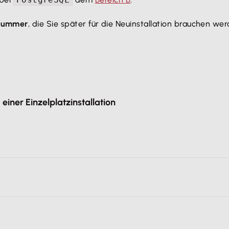
nummer
, die Sie später für die Neuinstallation brauchen wer
iner Einzelplatzinstallation
el - Datenbestand sichern
den Assistenten auf.
re Seriennummer für die Installation auf dem neuen Rechn
im Handbuch enthalten.
 Ihr Rechner die
Systemvoraussetzungen
erfüllt.