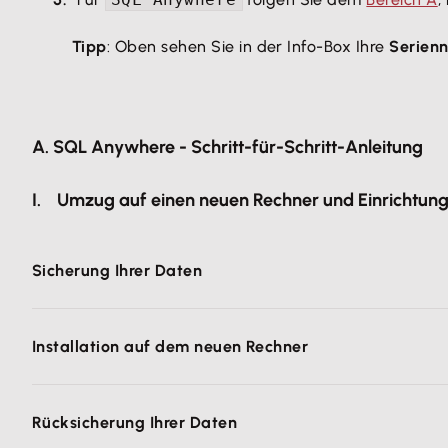
Tipp
: Oben sehen Sie in der Info-Box Ihre
Serien
A. SQL Anywhere - Schritt-für-Schritt-Anleitung
I. Umzug auf einen neuen Rechner und Einrichtung e
Sicherung Ihrer Daten
Rufen Sie über das Menü
Datei - Rechnerwechs
Installation auf dem neuen Rechner
Seite 1: Hinweis zur Sicherung
Nutzen Sie die Funktion
Drucken
, wenn Sie Ih
Hinweis:
Eine vollständige Installations-Anleitung ist 
Seite 2: Auswahl Sicherungsart
Rücksicherung Ihrer Daten
Die Handbücher finden Sie
hier
. Beachten Sie auch, ob