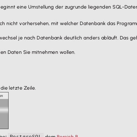
beginnt eine Umstellung der zugrunde liegenden SQL-Date
 sich nicht vorhersehen, mit welcher Datenbank das Progra
wechsel je nach Datenbank deutlich anders abläuft. Das geh
sen Daten Sie mitnehmen wollen.
ie letzte Zeile.
 bei
PostgreSQL
dem
Bereich B
.