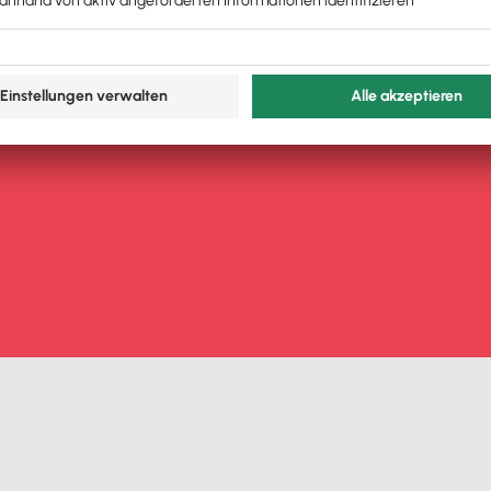
hnen
dewesen