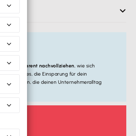
eit nur
um die Hälfte
gekürzt, musst du auch das
erücksichtigt
die Software automatisch
auch die
 sich
transparent nachvollziehen
, wie sich
möglicht es, die Einsparung für dein
 und Tools
an, die deinen Unternehmeralltag