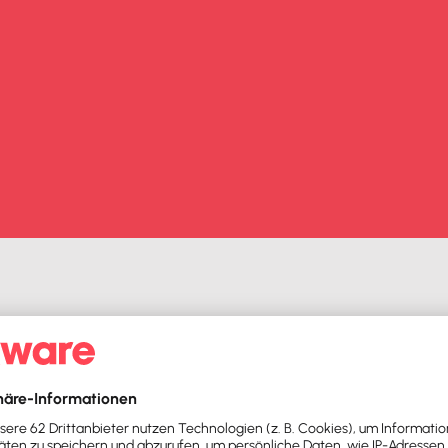
itergeld
ist mit unserem
anwenderfreundlichen KUG-Rechn
ick auf die jeweiligen Fragezeichen-Symbole geliefert. Pro
 Unternehmen während der Kurzarbeit anfallen.
teln und die Einsparung an Personalkosten in Prozent able