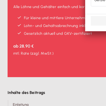
Alle Löhne und Gehälter einfach und korrekt abrec
Für kleine und mittlere Unternehmen
Lohn- und Gehaltsabrechnung inklusive Mel
Gesetzlich aktuell und GKV-zertifiziert
ab
28,90 €
mtl. Rate
(zzgl. MwSt.)
Inhalte des Beitrags
Einleitung