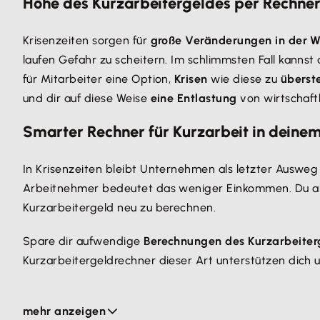
Höhe des Kurzarbeitergeldes per Rechner 
Krisenzeiten sorgen für
große Veränderungen in der W
laufen Gefahr zu scheitern. Im schlimmsten Fall kanns
für Mitarbeiter eine Option,
Krisen
wie diese zu
überst
und dir auf diese Weise
eine Entlastung
von wirtschaft
Smarter Rechner für Kurzarbeit in dein
In Krisenzeiten bleibt Unternehmen als letzter Ausweg d
Arbeitnehmer bedeutet das weniger Einkommen. Du al
Kurzarbeitergeld neu zu berechnen.
Spare dir aufwendige
Berechnungen des Kurzarbeiter
Kurzarbeitergeldrechner dieser Art unterstützen dich
Mit deren Hilfe kannst du Kurzarbeitergeld online bere
mehr anzeigen
Unternehmensplanung gezielt anpassen. Denn gerade i