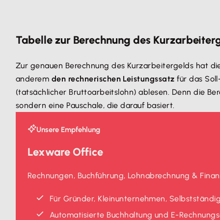
können. Mit dem
Kurzarbeitergeld-Rechner von Lexw
Tabelle zur Berechnung des Kurzarbeiter
Zur genauen Berechnung des Kurzarbeitergelds hat d
anderem
den rechnerischen Leistungssatz
für das Sol
(tatsächlicher Bruttoarbeitslohn) ablesen. Denn die 
sondern eine Pauschale, die darauf basiert.
Unsere Empfehlung
Lexware Office
Rechnungen, Buchführung, Lohnabrechnung & Finanz
Für Gründer, Kleinunternehmen, Selbstständig
Automatisierte Buchhaltung und E-Rechnungse