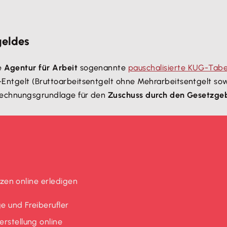
are
gelingt dir das einfach und schnell.
geldes
ie
Agentur für Arbeit
sogenannte
pauschalisierte KUG-Tabe
l-Entgelt (Bruttoarbeitsentgelt ohne Mehrarbeitsentgelt so
Berechnungsgrundlage für den
Zuschuss durch den Gesetzge
en online erledigen
e und Freiberufler
rstellung online