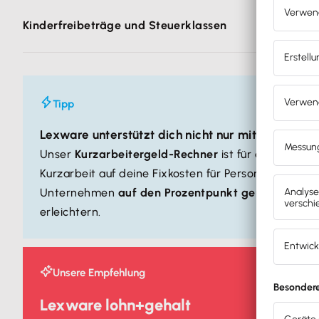
Läuft bei dir eine
hundertprozentige Kurzarbeit
, dann 
Kinderfreibeträge und Steuerklassen
Bruttogehalt um die Hälfte reduziert eingeben.
Die Angaben der jeweiligen Lohnsteuerkarten gibst d
offiziell erhöhten Freibeträge.
Tipp
Lexware unterstützt dich nicht nur mit dem KUG
Unser
Kurzarbeitergeld-Rechner
ist für dich als U
Kurzarbeit auf deine Fixkosten für Personal auswirkt
Unternehmen
auf den Prozentpunkt genau
zu bezi
erleichtern.
Unsere Empfehlung
Lexware lohn+gehalt