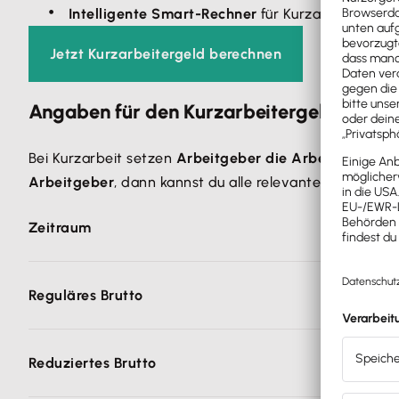
Intelligente Smart-Rechner
für Kurzarbeitergel
Jetzt Kurzarbeitergeld berechnen
Angaben für den Kurzarbeitergeld-Rechn
Bei Kurzarbeit setzen
Arbeitgeber die Arbeitszeit
ihre
Arbeitgeber
, dann kannst du alle relevanten Angaben 
Zeitraum
Wähle das
Steuerjahr
aus, z. B. 2026, für das du das 
Reguläres Brutto
Gib in den Rechner
das reguläre Monatsbrutto
oder So
Reduziertes Brutto