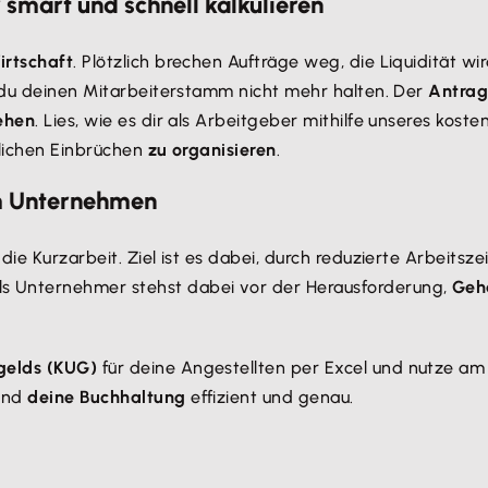
smart und schnell kalkulieren
irtschaft
. Plötzlich brechen Aufträge weg, die Liquidität
t du deinen Mitarbeiterstamm nicht mehr halten. Der
Antrag
ehen
. Lies, wie es dir als Arbeitgeber mithilfe unseres kos
lichen Einbrüchen
zu organisieren
.
em Unternehmen
ie Kurzarbeit. Ziel ist es dabei, durch reduzierte Arbeitsz
s Unternehmer stehst dabei vor der Herausforderung,
Geh
gelds (KUG)
für deine Angestellten per Excel und nutze am
 und
deine Buchhaltung
effizient und genau.
chnen und gewinnst sofort einen realistischen Überblick üb
n Krisenzeiten benötigst du
aussagekräftige Zahlen
, um 