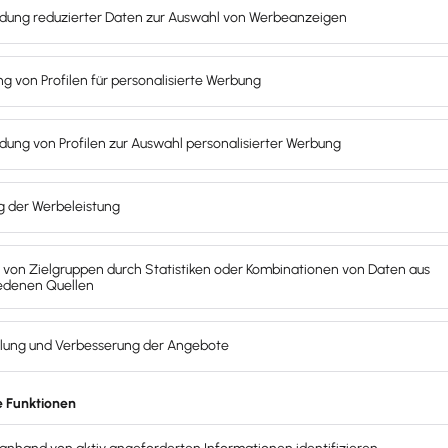
trägst du an dieser Stelle im Rechner 0 ein. Ist die Arbeitsz
u
in den Smart-Rechner
ein. Neu: Ab dem Steuerjahr 2022 b
-Rechner
nternehmer eine hilfreiche Unterstützung. Denn mit ihm lässt
. Ein
Vergleich der Situation
vor und nach KUG-Zahlungen er
ffern. Lexware bietet dir auch noch
weitere Rechner, Planer