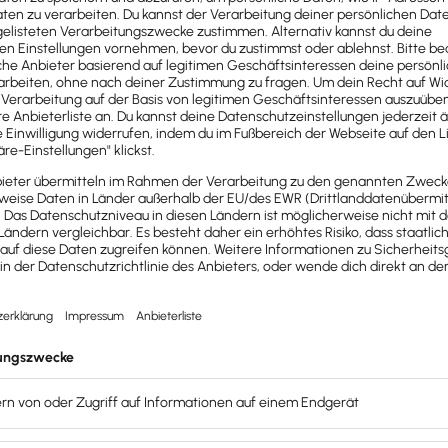
d sind immer auf dem neuesten Stand und berücksichtigen
er
r Mitarbeiter prozentual herunter. Verwendest du einen K
zur KUG-Berechnung ganz leicht einpflegen. Hier einige Bei
KUG berechnen möchtest.
ll-Entgelt des Arbeitnehmers ein. Es sollte auch Entgelt-Fo