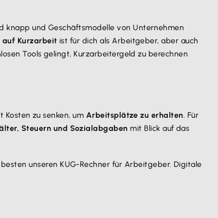
 wird knapp und Geschäftsmodelle von Unternehmen
 auf Kurzarbeit
ist für dich als Arbeitgeber, aber auch
tenlosen Tools gelingt, Kurzarbeitergeld zu berechnen
eit Kosten zu senken, um
Arbeitsplätze zu erhalten
. Für
älter, Steuern und Sozialabgaben
mit Blick auf das
 besten unseren KUG-Rechner für Arbeitgeber. Digitale
er
die Höhe der Einsparungen
. So kannst du deine
in Echtzeit die richtigen Entscheidungen treffen zu