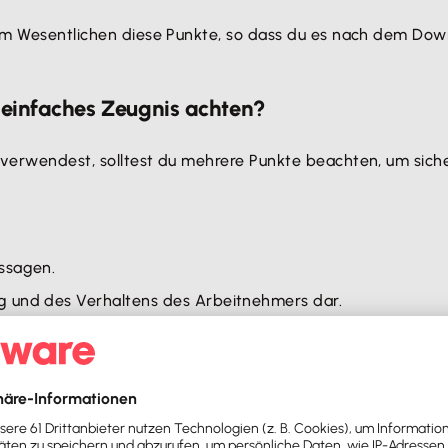
t im Wesentlichen diese Punkte, so dass du es nach dem D
n einfaches Zeugnis achten?
e verwendest, solltest du mehrere Punkte beachten, um sic
ssagen.
g und des Verhaltens des Arbeitnehmers dar.
en
, damit potenzielle Leser – insbesondere zukünftige Arbe
gen
, da diese für Externe unter Umständen nicht verständli
gen
deines Landes sowie die
internen Richtlinien
deines Unt
amit stellst du sicher, dass das Arbeitszeugnis den erford