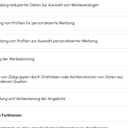
ar – beispielsweise ein Ferienjob oder eine kurzfristige Aush
ind umfangreiche Informationen nicht erforderlich.
ob oder einer Teilzeitstelle mit geringem Verantwortungsb
n begrenzt, so dass weniger detaillierte Informationen erfor
zeugnis ausreichen. Da Praktika oft dazu dienen, Erfahrun
iche Bewertungen erwartet.
urde und nicht den Hauptberuf des Arbeitnehmers betrifft,
 das Zeugnis tiefgehende Details über die berufliche Entwi
ob ein einfaches Arbeitszeugnis ausreicht, hängt von versc
die
Bedeutung der Beschäftigung
. In einigen Fällen kann e
nen über die Leistung und das Verhalten während der Beschä