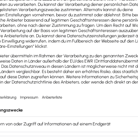
enthalten. Dazu zählen jegliche Hinweise auf das Geschlecht
h ausschließlich auf
objektive und leistungsbezogene
Aspek
timmigkeiten sowie auf Rechtschreib- und Grammatikfehler ü
eugnis
Bedeutung. Das Dokument sollte
alle relevanten Information
r Word-Datei, kann deshalb beim Erstellen sehr hilfreich se
?
ltnisses ein qualifiziertes Arbeitszeugnis ausstellen. Oft