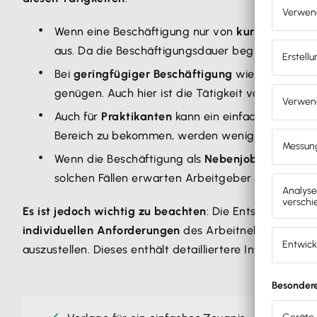
Wenn eine Beschäftigung nur von
kurzer Dauer
w
aus. Da die Beschäftigungsdauer begrenzt war, s
Bei
geringfügiger Beschäftigung
wie einem Minij
genügen. Auch hier ist die Tätigkeit von vornerei
Auch für
Praktikanten
kann ein einfaches Arbeits
Bereich zu bekommen, werden weniger umfangre
Wenn die Beschäftigung als
Nebenjob
ausgeübt w
solchen Fällen erwarten Arbeitgeber nicht, dass
Es ist jedoch wichtig zu beachten
: Die Entscheidung, 
individuellen Anforderungen
des Arbeitnehmers und 
auszustellen. Dieses enthält detailliertere Informatio