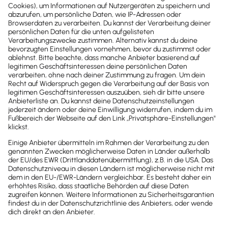
Newsletter
Brandheiße
News direkt in
dein Postfach
Möchtest du zukünftig
wichtige News zu
Gesetzesänderungen,
hilfreiche Praxis-Tipps und
kostenlose Tools für
Unternehmen erhalten?
Dann abonniere unseren