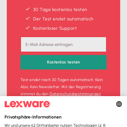
30 Tage kostenlos testen
Der Test endet automatisch
Kostenloser Support
Kostenlos testen
Test endet nach 30 Tagen automatisch. Kein
Abo. Kein Newsletter. Mit der Registrierung
stimmst du den
Datenschutz­bestimmungen
und den
AGB
zu.
Sofort
50%
sparen