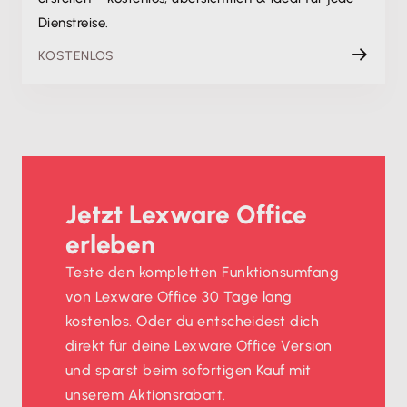
Dienstreise.
KOSTENLOS
Jetzt Lexware Office
erleben
Teste den kompletten Funktionsumfang
von Lexware Office 30 Tage lang
kostenlos. Oder du entscheidest dich
direkt für deine Lexware Office Version
und sparst beim sofortigen Kauf mit
unserem Aktionsrabatt.