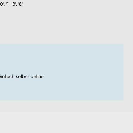
', 'B', '8'.
infach selbst online.