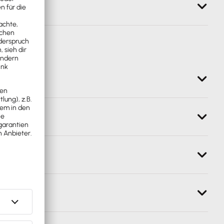
erfolgt maximal zwei Monate rückwirkend.
weisungen. Daher wird der Kontoinhaber nun mit
alt die Antworten automatisch und setzt diese auf
fügiger Beschäftigung mit einer Mitgliedschaft bei
ng von Menschen mit Behinderung' ist jetzt auch für
hnungsmonat bzw. Abrechnungsjahr, Korrekturen an