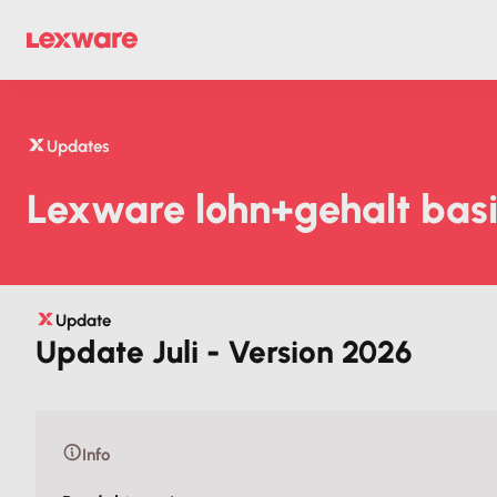
Updates
Lexware lohn+gehalt basi
Update
Update Juli - Version 2026
Info