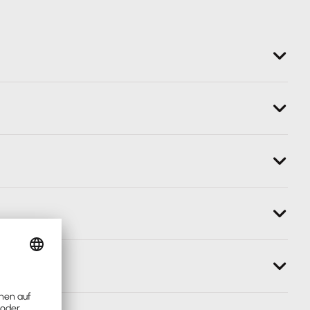
 eine Fehlzeit mit dem 12. Monat, erfolgt die
llständige Fehlzeit übermittelt.
und 67 (= unzuständige Krankenkasse / Person
e Auswahl über Radio-Buttons wurde durch ein neues
.
ittlung einer Arbeitsbescheinigung nur erfolgen kann,
ist für die Dauer der Beschäftigung bindend. Im Menü
Monate versendet werden, wenn Sie z.B.