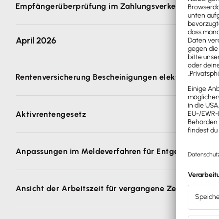
Empfängerüberprüfung im Zahlungsverkehr
vergessen haben, eine Mitarbeiterin oder einen M
Beim Zahlungsverkehr gilt für Banken seit Oktober
April 2026
Vor- und Nachnamen ohne Komma-Trennzeichen a
Rentenversicherung Bescheinigungen elektronisch an
Damit Anforderungen der Rentenversicherung schnel
Aktivrentengesetz
die Prüfliste.
Klarstellungen zu Einzelfragen des Bundesfinanzminis
Anpassungen im Meldeverfahren für Entgeltersatzlei
Die Entgeltbescheinigung zur Berechnung von Mut
Ansicht der Arbeitszeit für vergangene Zeiträume un
einer gesetzlichen Krankenkasse möglich (Person
Die Entgeltbescheinigung zur Berechnung von 'K
In der Arbeitszeiterfassung kann nun durch Auswahl 
Werkstudierende und Altersvollrentner:innen (Pe