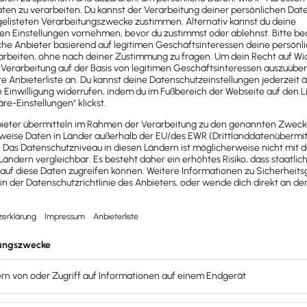
itarbeiter anzulegen. Die Erzeugung der Sofortmeldungen 
 2025 die Pflicht zur Empfängerüberprüfung bei SEPA-Über
ngegeben.
fordern (rvBEA)
lstmöglich beantwortet werden, erstellt Lexware lohn+geh
teriums (FAQs) wurden umgesetzt.
stungen (EEL)
terschaftsgeld ist jetzt auch für Mitarbeitende mit gering
d für ausgetretene Mitarbeiter:innen
engruppen 109, 110 und 190).
rankengeld wegen Mitaufnahme im Krankenhaus bei Begleitu
von Jahr und Monat, auch unabhängig vom aktuellen Abrec
rsonengruppen 106, 119 und 120) möglich.