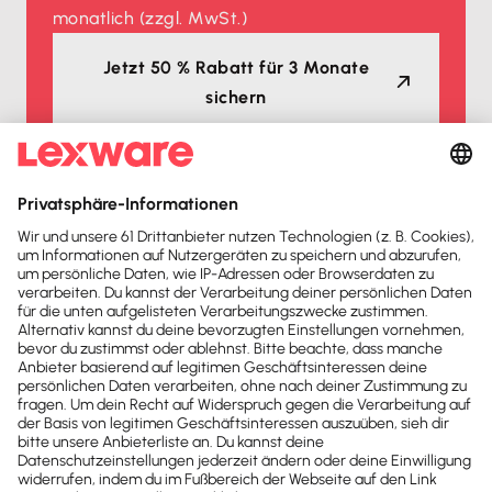
monatlich
(zzgl. MwSt.)
Jetzt 50 % Rabatt für 3 Monate
sichern
Auszeichnungen
Lexware Office ist mehrfacher
Testsieger
2026
2025
Buchhaltungssoftware
Buchhaltungssoftware
Testsieger
Testsieger