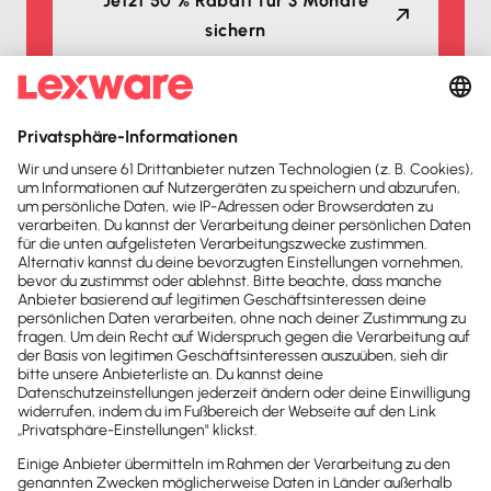
Jetzt 50 % Rabatt für 3 Monate
sichern
Auszeichnungen
Lexware Office ist mehrfacher
Testsieger
2026
2025
Buchhaltungssoftware
Buchhaltungssoftware
Testsieger
Testsieger
2025
2025
Buchhaltungssoftware
Buchhaltungssoftware
Testsieger
Testsieger