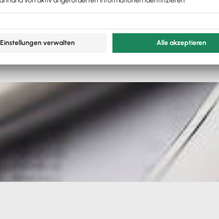
t
geht oder wenn sogar
Insolvenzgefahren
drohen.
änkter Bestätigungsvermerk voraus, dass die schlechte Sit
eutet z. B. im Falle einer baldigen Liquidation des Untern
rung, sondern unter der Annahme der Unternehmenszersc