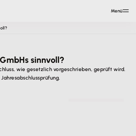
Menü
oll?
e GmbHs sinnvoll?
hluss, wie gesetzlich vorgeschrieben, geprüft wird.
e Jahresabschlussprüfung.
© Demetrio - stock.adobe.com