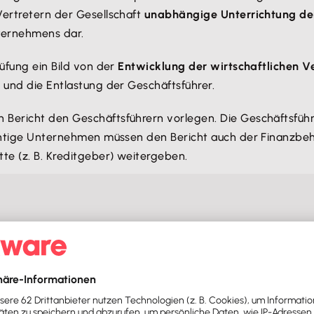
Vertretern der Gesellschaft
unabhängige Unterrichtung der
ternehmens dar.
rüfung ein Bild von der
Entwicklung der wirtschaftlichen V
 und die Entlastung der Geschäftsführer.
Bericht den Geschäftsführern vorlegen. Die Geschäftsführe
lichtige Unternehmen müssen den Bericht auch der Finanzbe
te (z. B. Kreditgeber) weitergeben.
 Geschäftsführer und Banken von Bedeutung
Geschäftsführer der GmbH
von Bedeutung. Es werden
Schw
eilten Verantwortungsbereichen ermöglicht der Bericht übe
h dem Geschäftsverteilungsplan nicht für das
Rechnungswe
erlegt ist. Darüber hinaus ist der Prüfungsbericht aber au