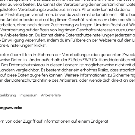
sprüfer in eigener Verantwortung fest. Er wird aber grunds
 den gesetzlichen Berichtspflichten kollidieren. Das bezieht
hts zur Stellungnahme erbitten. Er muss den Berichtsentwu
 und um Beanstandungen durch den Prüfer noch vor Beendig