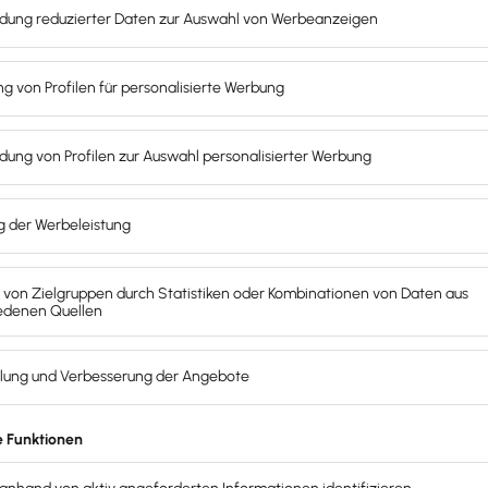
Unternehmer­kalender entgeht dir kein Termin!
prüfung
eendet, ist er verpflichtet, die
Gesetz- und Ordnungsmäßi
ist gesetzlich vorgeschrieben. Der Abschlussprüfer muss i
e Rechnungslegung des geprüften Unternehmens und kann d