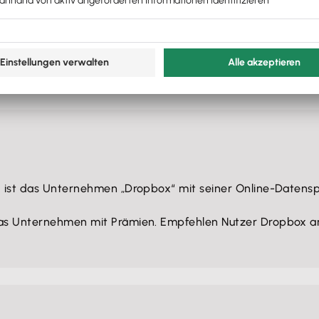
unden suchen, zum Beispiel auf Social Media oder Messen. A
rchführen.
s Marke wahrnehmen, wird auch maßgeblich von deinem Auft
d schnelle Reaktionen auf Fragen oder Feedback wie Nach
ng ist das Unternehmen „Dropbox“ mit seiner Online-Daten
das Unternehmen mit Prämien. Empfehlen Nutzer Dropbox an