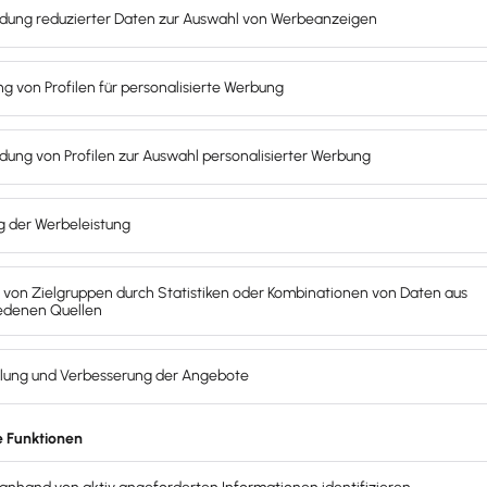
st du so aus, dass sie deine
Marge
nur minimal reduzieren.
de Branche
ienstleistungen hervorragend
geeignet. Da authentische E
s jeder Branche eine sinnvolle Maßnahme
und steigert der
smarketing
ngsmarketing erfolgreicher wird:
hkeit, die Kundenbindung zu fördern, sind
Treueprogramme
.
ntsteht ein Erfolgsgefühl und es werden positive Assoziati
ommst du auf Dauer nur mit einem maßgeschneiderten Ange
sse, Wünsche sowie Ziele
kennen. Dafür kannst du besteh