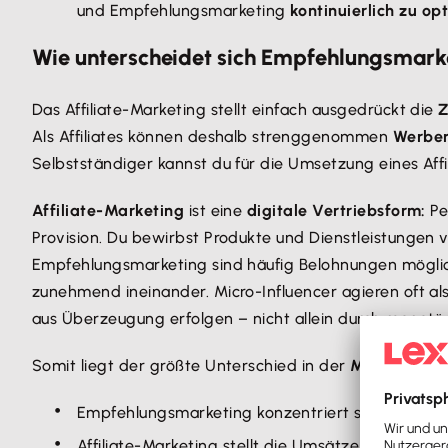
und Empfehlungsmarketing
kontinuierlich zu op
Wie unterscheidet sich Empfehlungsmarke
Das Affiliate-Marketing stellt einfach ausgedrückt die
Z
Als Affiliates können deshalb strenggenommen
Werben
Selbstständiger kannst du für die Umsetzung eines Aff
Affiliate-Marketing
ist eine
digitale Vertriebsform:
Pe
Provision. Du bewirbst Produkte und Dienstleistungen v
Empfehlungsmarketing sind häufig Belohnungen möglic
zunehmend ineinander. Micro-Influencer agieren oft al
aus Überzeugung erfolgen – nicht allein durch monetä
Somit liegt der größte Unterschied in der
Motivation
f
Empfehlungsmarketing konzentriert sich stets au
Affiliate-Marketing stellt die Umsätze beider Affi