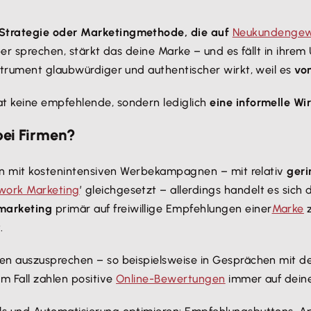
 Strategie oder Marketingmethode, die auf
Neukundengew
ber sprechen, stärkt das deine Marke – und es fällt in ihrem
strument glaubwürdiger und authentischer wirkt, weil es
vo
t keine empfehlende, sondern lediglich
eine informelle Wi
bei Firmen?
hen mit kostenintensiven Werbekampagnen – mit relativ
geri
work Marketing
’ gleichgesetzt – allerdings handelt es sich
marketing
primär auf freiwillige Empfehlungen einer
Marke
z
.
en auszusprechen – so beispielsweise in Gesprächen mit de
m Fall zahlen positive
Online-Bewertungen
immer auf deine