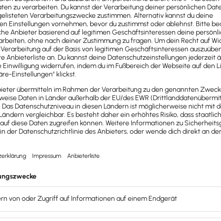
ing?
nden nicht an die Konkurrenz zu verlieren, darf Empfehlu
ng auf einen Blick
:
ingen Neukunden. Effizientes Empfehlungsmarketing birgt i
n Zeiten von breit aufgestellten Vertriebs- und Marketings
 regelmäßig dazu, ihre Erfahrungen zu teilen, kann das sc
 überzeugt,
berichten sie ihren Freunden und Bekannten
m
t meist plakativ und eine Form des Selbstlobs. Kommt die
 Marke. Gleichzeitig kann eine entsprechende Empfehlung 
ertes System für das Empfehlungsmarketing aufgesetzt, si