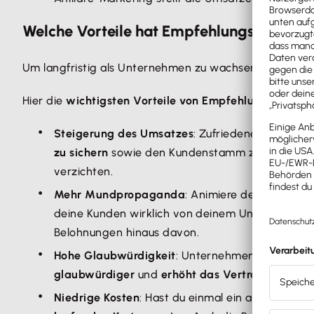
Welche Vorteile hat Empfehlungsmarket
Um langfristig als Unternehmen zu wachsen und Neuku
Hier die
wichtigsten Vorteile von Empfehlungsmarketi
Steigerung des Umsatzes
: Zufriedene Kunden br
zu sichern
sowie den Kundenstamm zu erweitern. I
verzichten.
Mehr Mundpropaganda
: Animiere deine Kunden
deine Kunden wirklich von deinem Unternehmen
Belohnungen hinaus davon.
Hohe Glaubwürdigkeit
: Unternehmenswerbung is
glaubwürdiger
und
erhöht das Vertrauen
in die
Niedrige Kosten
: Hast du einmal ein automatisi