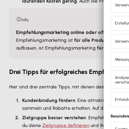
laufenden Kosten gering
. Auch die Prämien wähl
Info
Empfehlungsmarketing online oder offline für je
Empfehlungsmarketing ist
für alle Produkte und D
aufbauen, ist Empfehlungsmarketing
für Firmen au
Drei Tipps für erfolgreiches Empfehlung
Hier sind drei zentrale Tipps, mit denen dein Empfehlu
Kundenbindung fördern
: Eine attraktive Möglic
sammeln und Rabatte erhalten. Auf diese Weise e
Zielgruppe besser verstehen
: Empfehlungen bek
du deine
Zielgruppe definieren
und ihre
Bedürfni