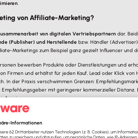
timieren
.
ting von Affiliate-Marketing?
usammenarbeit von digitalen Vertriebspartnern
dar. Bei
de (Publisher) und Herstellende
bzw. Händler (Advertiser
iliate-Marketings zum Beispiel ganz gezielt Influencer und 
rsonen bewerben Produkte oder Dienstleistungen und erhalt
on Firmen und erhältst für jeden Kauf, Lead oder Klick von 
h. In der Praxis verschwimmen Grenzen: Empfehlungsmarke
s Empfehlungsgeber mit geringerer kommerzieller Distanz. 
re Anreize.
ür eine Empfehlung:
f eine hohe Kundenzufriedenheit.
liates (Publisher sowie Advertiser) in den Mittelpunkt und wi