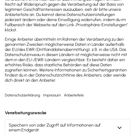
Brandheiße
News direkt in
dein Postfach
Möchtest du zukünftig
wichtige News zu
Gesetzesänderungen,
hilfreiche Praxis-Tipps und
kostenlose Tools für
Unternehmen erhalten?
Dann abonniere unseren
Newsletter.
Jetzt anmelden