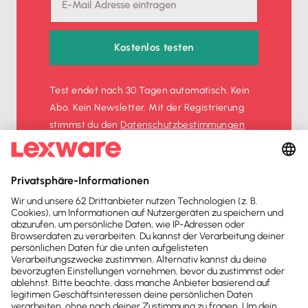
Kostenlos testen
Test endet nach 30 Tagen automatisch. Kein
Abo. Kein Newsletter. Mit der Registrierung
stimmst du den
Datenschutz­bestimmungen
und den
AGB
zu.
Sofort
50%
sparen
Newsletter