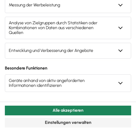
Sofort
50%
sparen
Newsletter
Brandheiße
News direkt in
dein Postfach
Möchtest du zukünftig
wichtige News zu
Gesetzesänderungen,
hilfreiche Praxis-Tipps und
kostenlose Tools für