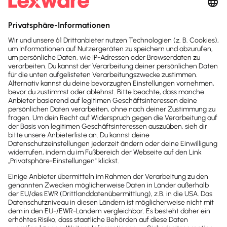
beachten
Die gewohnte Personalakte in Papierform wird in
vielen Unternehmen durch die digitale Personalakte
ersetzt. Der große Vorteil: W…
Lesezeit 7 Minuten
Jetzt Lexware Office
erleben
Teste den kompletten Funktionsumfang
von Lexware Office 30 Tage lang
kostenlos. Oder du entscheidest dich
direkt für deine Lexware Office Version