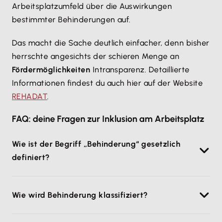
Arbeitsplatzumfeld über die Auswirkungen
bestimmter Behinderungen auf.
Das macht die Sache deutlich einfacher, denn bisher
herrschte angesichts der schieren Menge an
Fördermöglichkeiten
Intransparenz. Detaillierte
Informationen findest du auch hier auf der Website
REHADAT
.
FAQ: deine Fragen zur Inklusion am Arbeitsplatz
Wie ist der Begriff „Behinderung“ gesetzlich
definiert?
In § 2 Abs. 1 des 9. Sozialgesetzbuchs sind
Wie wird Behinderung klassifiziert?
Menschen mit Behinderungen wie folgt definiert:
„Menschen, die
körperliche, seelische, geistige oder
Definiert wird der
Grad der Behinderung
auf einer