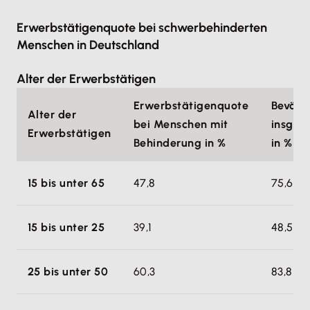
Erwerbstätigenquote bei schwerbehinderten
Menschen in Deutschland
Alter der Erwerbstätigen
Erwerbstätigenquote
Bevölk
Alter der
bei Menschen mit
insges
Erwerbstätigen
Behinderung in %
in %
15 bis unter 65
47,8
75,6
15 bis unter 25
39,1
48,5
25 bis unter 50
60,3
83,8