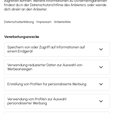
und sparst beim sofortigen Kauf mit
unserem Aktionsrabatt.
30 Tage kostenlos testen
Der Test endet automatisch
Kostenloser Support
Kostenlos testen
Test endet nach 30 Tagen automatisch. Kein
Abo. Kein Newsletter. Mit der Registrierung
stimmst du den
Datenschutz­bestimmungen
und den
AGB
zu.