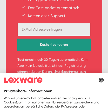
Der Test endet automatisch
Kostenloser Support
Kostenlos testen
Test endet nach 30 Tagen automatisch. Kein
Abo. Kein Newsletter. Mit der Registrierung
stimmst du den
Datenschutz­bestimmungen
und den
AGB
zu.
Sofort
50%
sparen