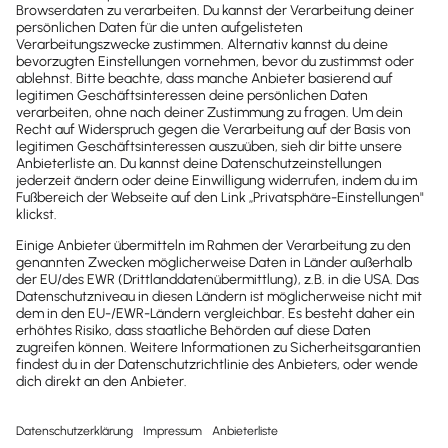
Newsletter
Brandheiße
News direkt in
dein Postfach
Möchtest du zukünftig
wichtige News zu
Gesetzesänderungen,
hilfreiche Praxis-Tipps und
kostenlose Tools für
Unternehmen erhalten?
Dann abonniere unseren
Newsletter.