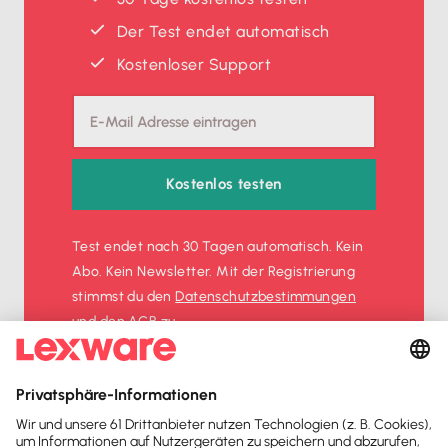
Der Test endet automatisch
Kostenloser Support
Kostenlos testen
Test endet nach 30 Tagen automatisch. Kein
Abo. Kein Newsletter. Mit der Registrierung
stimmst du den
Datenschutz­bestimmungen
und den
AGB
zu.
Sofort
50%
sparen