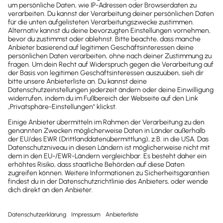
Newsletter
Brandheiße
News direkt in
dein Postfach
Möchtest du zukünftig
wichtige News zu
Gesetzesänderungen,
hilfreiche Praxis-Tipps und
kostenlose Tools für
Unternehmen erhalten?
Dann abonniere unseren
Newsletter.