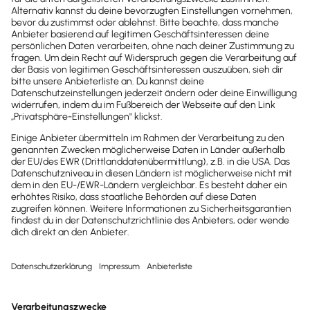
Newsletter
Brandheiße
News direkt in
dein Postfach
Möchtest du zukünftig
wichtige News zu
Gesetzesänderungen,
hilfreiche Praxis-Tipps und
kostenlose Tools für
Unternehmen erhalten?
Dann abonniere unseren
Newsletter.
Jetzt anmelden