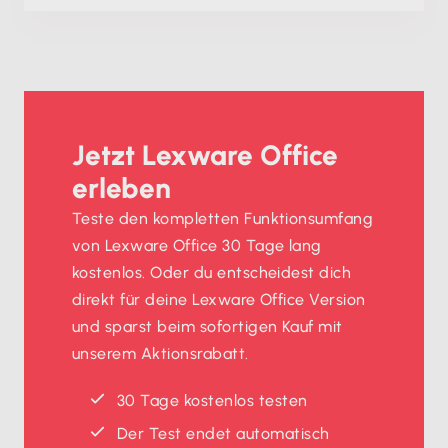
Jetzt Lexware Office
erleben
Teste den kompletten Funktionsumfang
von Lexware Office 30 Tage lang
kostenlos. Oder du entscheidest dich
direkt für deine Lexware Office Version
und sparst beim sofortigen Kauf mit
unserem Aktionsrabatt.
30 Tage kostenlos testen
Der Test endet automatisch