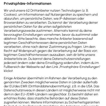
Sofort
50%
sparen
Newsletter
Brandheiße
News direkt in
dein Postfach
Möchtest du zukünftig
wichtige News zu
Gesetzesänderungen,
hilfreiche Praxis-Tipps und
kostenlose Tools für