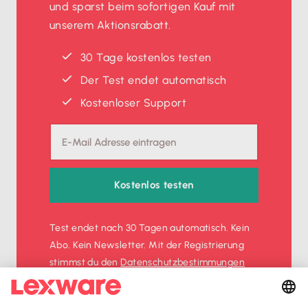
und sparst beim sofortigen Kauf mit
unserem Aktionsrabatt.
30 Tage kostenlos testen
Der Test endet automatisch
Kostenloser Support
Kostenlos testen
Test endet nach 30 Tagen automatisch. Kein
Abo. Kein Newsletter. Mit der Registrierung
stimmst du den
Datenschutz­bestimmungen
und den
AGB
zu.