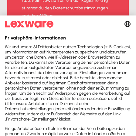
Abo. Kein Newsletter. Mit der Registrierung
stimmst du den
Datenschutz­bestimmungen
und den
AGB
zu.
Sofort
50%
sparen
Newsletter
Brandheiße
News direkt in
dein Postfach
Möchtest du zukünftig
wichtige News zu