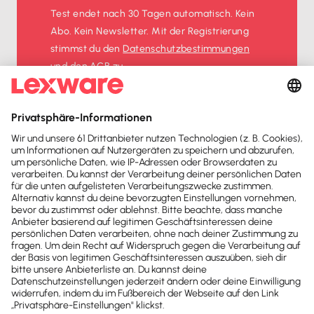
Test endet nach 30 Tagen automatisch. Kein
Abo. Kein Newsletter. Mit der Registrierung
stimmst du den
Datenschutz­bestimmungen
und den
AGB
zu.
Sofort
50%
sparen
Newsletter
Brandheiße
News direkt in
dein Postfach