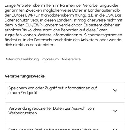
Möchtest du zukünftig
wichtige News zu
Gesetzesänderungen,
hilfreiche Praxis-Tipps und
kostenlose Tools für
Unternehmen erhalten?
Dann abonniere unseren
Newsletter.
Jetzt anmelden
Mach's dir leicht und gib deinem Business den
entscheidenden Push – mit unserer Software für