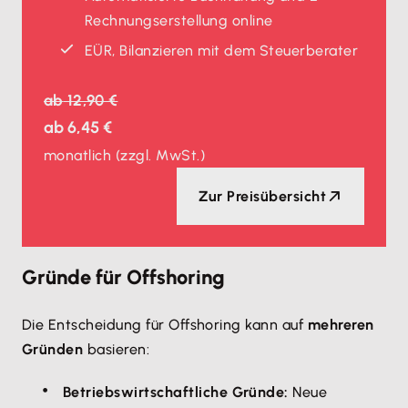
Rechnungserstellung online
EÜR, Bilanzieren mit dem Steuerberater
ab
12,90 €
ab
6,45 €
monatlich
(zzgl. MwSt.)
Zur Preisübersicht
Gründe für Offshoring
Die Entscheidung für Offshoring kann auf
mehreren
Gründen
basieren:
Betriebswirtschaftliche Gründe:
Neue