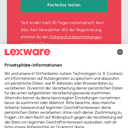
Kostenlos testen
Test endet nach 30 Tagen automatisch. Kein
Abo. Kein Newsletter. Mit der Registrierung
stimmst du den
Datenschutz­bestimmungen
und den
AGB
zu.
Sofort
50%
sparen
Newsletter
Brandheiße
News direkt in