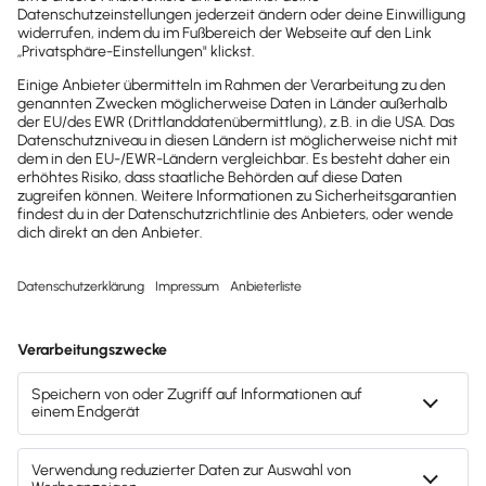
dein Postfach
Möchtest du zukünftig
wichtige News zu
Gesetzesänderungen,
hilfreiche Praxis-Tipps und
kostenlose Tools für
Unternehmen erhalten?
Dann abonniere unseren
Newsletter.
Jetzt anmelden