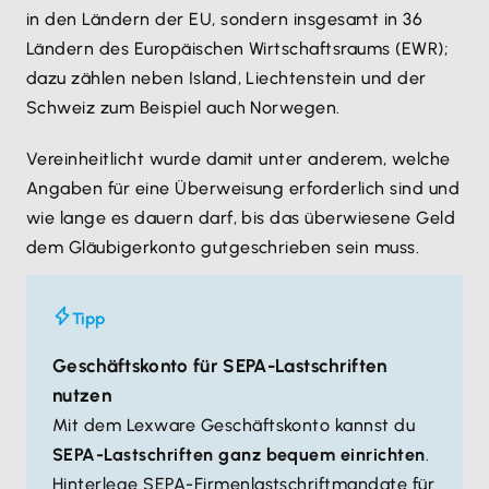
in den Ländern der EU, sondern insgesamt in 36
Ländern des Europäischen Wirtschaftsraums (EWR);
dazu zählen neben Island, Liechtenstein und der
Schweiz zum Beispiel auch Norwegen.
Vereinheitlicht wurde damit unter anderem, welche
Angaben für eine Überweisung erforderlich sind und
wie lange es dauern darf, bis das überwiesene Geld
dem Gläubigerkonto gutgeschrieben sein muss.
Tipp
Geschäftskonto für SEPA-Lastschriften
nutzen
Mit dem Lexware Geschäftskonto kannst du
SEPA-Lastschriften ganz bequem einrichten
.
Hinterlege SEPA-Firmenlastschriftmandate für