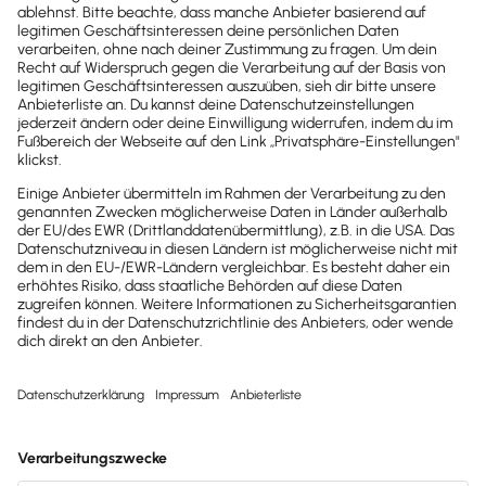
Newsletter
Brandheiße
News direkt in
dein Postfach
Möchtest du zukünftig
wichtige News zu
Gesetzesänderungen,
hilfreiche Praxis-Tipps und
kostenlose Tools für
Unternehmen erhalten?
Dann abonniere unseren
Newsletter.
Jetzt anmelden