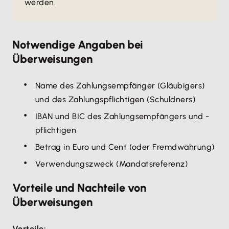
werden.
Notwendige Angaben bei
Überweisungen
Name des Zahlungsempfänger (Gläubigers)
und des Zahlungspflichtigen (Schuldners)
IBAN und BIC des Zahlungsempfängers und -
pflichtigen
Betrag in Euro und Cent (oder Fremdwährung)
Verwendungszweck (Mandatsreferenz)
Vorteile und Nachteile von
Überweisungen
Vorteile: