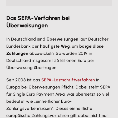
Das SEPA-Verfahren bei
Überweisungen
In Deutschland sind
Überweisungen
laut Deutscher
Bundesbank der
häufigste Weg
, um
bargeldlose
Zahlungen
abzuwickeln. So wurden 2019 in
Deutschland insgesamt 56 Billionen Euro per
Überweisung übertragen.
Seit 2008 ist das
SEPA-Lastschriftverfahren
in
Europa bei Überweisungen Pflicht. Dabei steht SEPA
für Single Euro Payment Area, was übersetzt so viel
bedeutet wie „einheitlicher Euro-
Zahlungsverkehrsraum“. Dieses einheitliche
europäische Zahlungsverfahren gilt dabei nicht nur