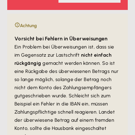
Achtung
Vorsicht bei Fehlern in Überweisungen
Ein Problem bei Überweisungen ist, dass sie
im Gegensatz zur Lastschrift
nicht einfach
rückgängig
gemacht werden können. So ist
eine Rückgabe des überwiesenen Betrags nur
so lange möglich, solange der Betrag noch
nicht dem Konto des Zahlungsempfängers
gutgeschrieben wurde. Schleicht sich zum
Beispiel ein Fehler in die IBAN ein, müssen
Zahlungspflichtige schnell reagieren. Landet
der überwiesene Betrag auf einem fremden
Konto, sollte die Hausbank eingeschaltet