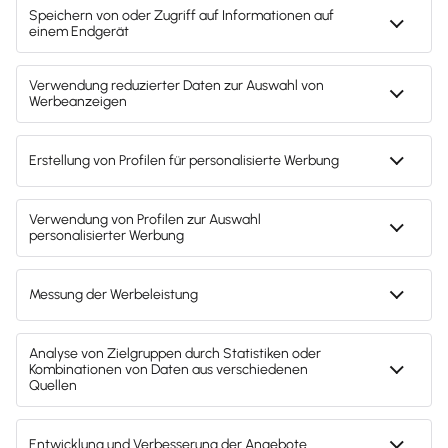
Mach's dir leicht und gib deinem Business den
entscheidenden Push – mit unserer Software für
Buchhaltung & Lohn.
Lösungen
E-Rechnung Software
Wissen
Rechnungsprogramm
Fachwissen für Unternehmer
Service
Buchhaltungssoftware
Tools & mehr
Lohnprogramm
Support für Lexware Office
Unternehmen
Lexware Akademie
Geschäftskonto
System-Status
Tell Your Story
Branchenlösungen
Über Lexware
4,7
(16502 Bewertungen)
•
Trusted.de
Für Steuerberater
Das Lena Prinzip
Erweiterungen & Partner