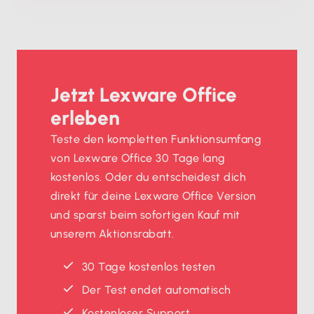
Jetzt Lexware Office
erleben
Teste den kompletten Funktionsumfang
von Lexware Office 30 Tage lang
kostenlos. Oder du entscheidest dich
direkt für deine Lexware Office Version
und sparst beim sofortigen Kauf mit
unserem Aktionsrabatt.
30 Tage kostenlos testen
Der Test endet automatisch
Kostenloser Support