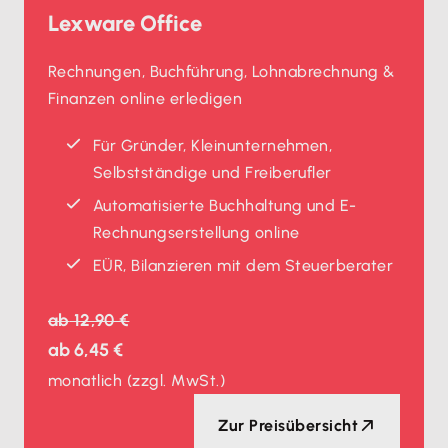
Lexware Office
Rechnungen, Buchführung, Lohnabrechnung &
Finanzen online erledigen
Für Gründer, Kleinunternehmen,
Selbstständige und Freiberufler
Automatisierte Buchhaltung und E-
Rechnungserstellung online
EÜR, Bilanzieren mit dem Steuerberater
ab
12,90 €
ab
6,45 €
monatlich
(zzgl. MwSt.)
Zur Preisübersicht