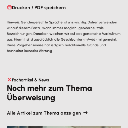
Drucken / PDF speichern
Hinweis: Gendergerechte Sprache ist uns wichtig. Daher verwenden
wir auf diesem Portal, wann immer möglich, genderneutrale
Bezeichnungen. Daneben weichen wir auf das generische Maskulinum
aus. Hiermit sind ausdrücklich alle Geschlechter (m/w/d) mitgemeint.
Diese Vorgehensweise hat lediglich redaktionelle Gründe und
beinhaltet keinerlei Wertung.
Fachartikel & News
Noch mehr zum Thema
Überweisung
Alle Artikel zum Thema anzeigen