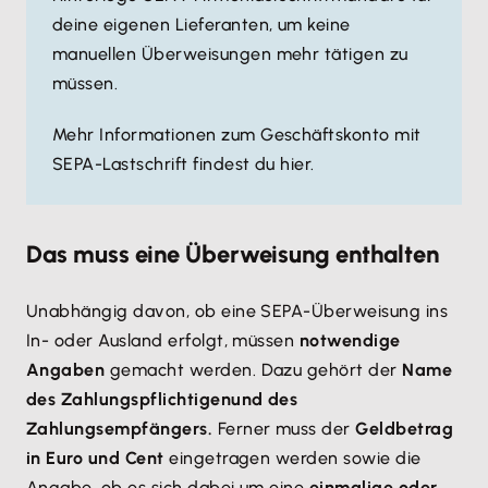
deine eigenen Lieferanten, um keine
manuellen Überweisungen mehr tätigen zu
müssen.
Mehr Informationen zum Geschäftskonto mit
SEPA-Lastschrift findest du hier.
Das muss eine Überweisung enthalten
Unabhängig davon, ob eine SEPA-Überweisung ins
In- oder Ausland erfolgt, müssen
notwendige
Angaben
gemacht werden. Dazu gehört der
Name
des Zahlungspflichtigen
und des
Zahlungsempfängers.
Ferner muss der
Geldbetrag
in Euro und Cent
eingetragen werden sowie die
Angabe, ob es sich dabei um eine
einmalige oder