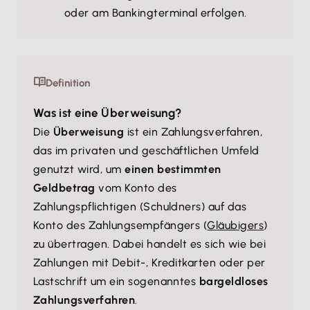
oder am Bankingterminal erfolgen.
Definition
Was ist eine Überweisung?
Die
Überweisung
ist ein Zahlungsverfahren,
das im privaten und geschäftlichen Umfeld
genutzt wird, um
einen bestimmten
Geldbetrag
vom Konto des
Zahlungspflichtigen (Schuldners) auf das
Konto des Zahlungsempfängers (
Gläubigers
)
zu übertragen. Dabei handelt es sich wie bei
Zahlungen mit Debit-, Kreditkarten oder per
Lastschrift um ein sogenanntes
bargeldloses
Zahlungsverfahren
.