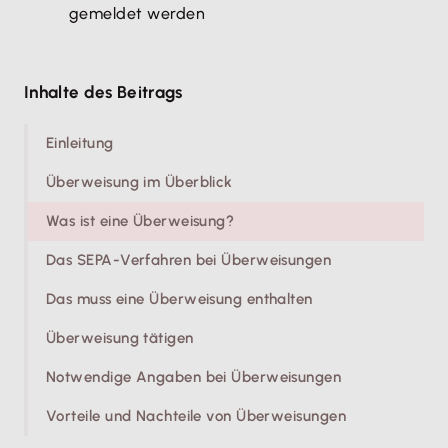
gemeldet werden
Inhalte des Beitrags
Einleitung
Überweisung im Überblick
Was ist eine Überweisung?
Das SEPA-Verfahren bei Überweisungen
Das muss eine Überweisung enthalten
Überweisung tätigen
Notwendige Angaben bei Überweisungen
Vorteile und Nachteile von Überweisungen