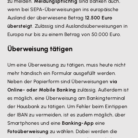
zu melden.
Meldungspflichtig
sind Banken auch,
wenn bei SEPA-Überweisungen ins europäische
Ausland der überwiesene Betrag
12.500 Euro
übersteigt
. Zulässig sind Auslandsüberweisungen in
Europa nur bis zu einem Betrag von 50.000 Euro.
Überweisung tätigen
Um eine Überweisung zu tätigen, muss heute nicht
mehr händisch ein Formular ausgefüllt werden.
Neben der Papierform sind Überweisungen
via
Online- oder Mobile Banking
zulässig. Außerdem ist
es möglich, eine Überweisung am Bankingterminal
der Hausbank zu tätigen. Um Fehler beim Eintippen
der IBAN zu vermeiden, ist es zudem möglich, über
Smartphones und eine
Banking-App
eine
Fotoüberweisung
zu wählen. Dabei werden die