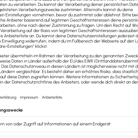
eutlichen, betrachten wir folgendes Beispiel: Angenomme
Der
Anfangswert
ist 40.000 Euro und der
Endwert
90.000 E
tumsrate