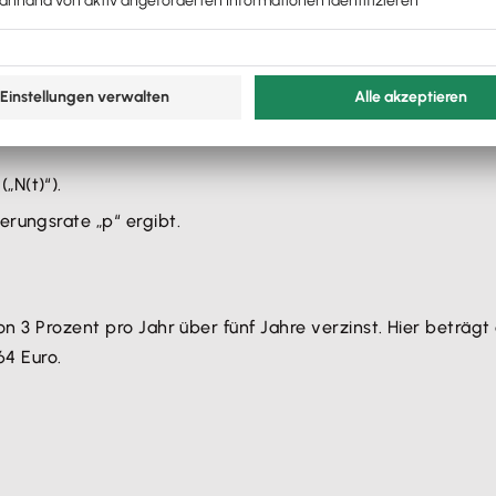
ll berechnen, insbesondere wenn die Wachstumsrate gleichm
cklungen analysiert werden.
„N(t)“).
erungsrate „p“ ergibt.
n 3 Prozent pro Jahr über fünf Jahre verzinst. Hier beträgt 
64 Euro.