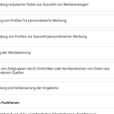
 gibt es
Einschränkungen
bei ihrer Aussagekraft. In unsere
d der betrachteten Jahre auftreten, werden bei der Bere
ig an. Trotzdem bleibt die Wachstumsrate im Vergleich zum v
t und
Zwischenergebnisse ignoriert.