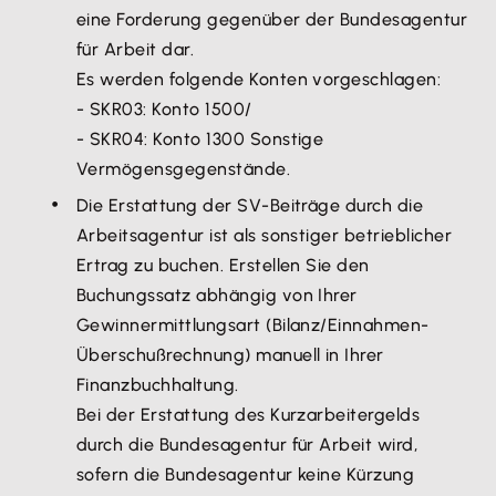
Beispiel:
eine Forderung gegenüber der Bundesagentur
ausgewiesen.
Bruttoarbeitsentgelt ohne Kurzarbeit (Soll-
für Arbeit dar.
(im abgebildeten Beispiel: Quarantäne)
Entgelt) = 3.000 EUR.
Es werden folgende Konten vorgeschlagen:
Kurzarbeit ab 01.04.
- SKR03: Konto 1500/
- SKR04: Konto 1300 Sonstige
Ist-Entgelt bei Kurzarbeit: 1.400 EUR
Vermögensgegenstände.
Ausgefallenes Bruttoentgelt: 1.600 EUR
Beachten Sie:
Die Erstattung der SV-Beiträge durch die
Der Mitarbeiter hat am 01.01. einen Nebenjob
Mit Ausspruch der Kündigung oder
Arbeitsagentur ist als sonstiger betrieblicher
angenommen, in dem er 400 EUR/Monat verdient.
abgeschlossenem Aufhebungsvertrag dürfen für
Ertrag zu buchen. Erstellen Sie den
Ergebnis: Weil die Nebentätigkeit vor Beginn der
den Arbeitnehmer/ die Arbeitnehmerin kein
Buchungssatz abhängig von Ihrer
Kurzarbeit aufgenommen wurde, sind die Einkünfte
Kurzarbeitergeld mehr ausbezahlt werden.
Gewinnermittlungsart (Bilanz/Einnahmen-
in Höhe von 400 EUR nicht auf das Ist-Entgelt
Maßgeblich ist hier das Datum der ausgesprochenen
Überschußrechnung) manuell in Ihrer
anzurechnen. Das Kurzarbeitergeld wird durch den
Kündigung oder des Aufhebungsvertrages nicht
Finanzbuchhaltung.
Nebenjob nicht gekürzt.
deren Wirksamkeit. Beispiel: Aufhebungsvertrag
Bei der Erstattung des Kurzarbeitergelds
geschlossen am 24.06.2021 zum 31.07.2021. Es darf
durch die Bundesagentur für Arbeit wird,
Abwandlung des Beispiels:
ab dem 24.06.2021 kein Kurzarbeitergeld mehr
sofern die Bundesagentur keine Kürzung
Die Nebentätigkeit wird
während
des Bezugs
abgerechnet werden, auch wenn das