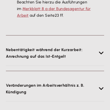
Beachten Sie hierzu die Ausführungen
im
Merkblatt 8 a der Bundesagentur für
Arbeit
auf den Seite23 ff.
Nebentätigkeit während der Kurzarbeit:
Anrechnung auf das Ist-Entgelt
Gem.
§106 Abs. 3 SGB III
sind Nebeneinkünfte
während der Kurzarbeit grundsätzlich auf das Ist-
Entgelt anzurechnen, wenn die Nebentätigkeit
Veränderungen im Arbeitsverhältnis z. B.
während des Bezugs von Kurzarbeitergeld
Kündigung
aufgenommen wurde:
Auszug aus §106 SGB III:
Wählen Sie ggf. den zutreffenden Eintrag aus und
"Erzielt die Arbeitnehmerin oder der Arbeitnehmer