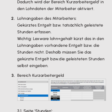
Dadurch wird der Bereich 'Kurzarbeitergeld' in
abgeglichen.
den Lohndaten der Mitarbeiter aktiviert.
Der Arbeitnehmer erhält das Kurzarbeitergeld
Lohnangaben des Mitarbeiters:
zusätzlich zum gekürzten Entgelt. In der Regel wird
Gekürztes Entgelt bzw. tatsächlich geleistete
das Kurzarbeitergeld vom Arbeitgeber ausbezahlt
Stunden erfassen.
und von der Agentur für Arbeit erstattet.
Wichtig: Lexware lohn+gehalt kürzt das in den
Fristen:
Lohnangaben vorhandene Entgelt bzw. die
Die Bundesagentur für Arbeit erstattet das
Stunden nicht. Deshalb müssen Sie das
Kurzarbeitergeld frühestens von dem
gekürzte Entgelt bzw.die geleisteten Stunden
Kalendermonat an, in dem die Anzeige über den
selbst eingeben.
Arbeitsausfall eingegangen ist (§ 99 Abs. 2 SGB III).
Das gilt auch dann, wenn Kurzarbeit aus einem
Bereich Kurzarbeitergeld
entschuldbaren Grund nicht rechtzeitig angezeigt
wurde. Wenn in Ihrem Betrieb z. B. im Monat
Dezember Kurzarbeit abgerechnet werden soll,
haben Sie bis zum
31.12.
Zeit den Antrag
einzureichen.
3.1. Seite 'Stunden':