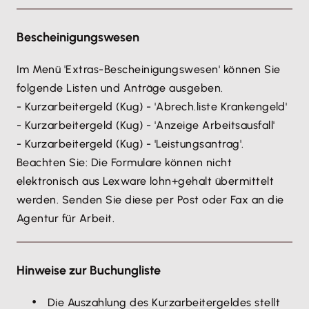
erfassen Sie das Änderungsdatum.
für Zeiten des Arbeitsausfalls ein Entgelt aus einer
anderen
während des Bezugs von Kurzarbeitergeld
Bescheinigungswesen
aufgenommenen
Beschäftigung, selbständigen
Im Menü 'Extras-Bescheinigungswesen' können Sie
Tätigkeit oder Tätigkeit als mithelfende
folgende Listen und Anträge ausgeben.
Familienangehörige oder mithelfender
- Kurzarbeitergeld (Kug) - 'Abrech.liste Krankengeld'
Familienangehöriger, ist das Ist-Entgelt um dieses
- Kurzarbeitergeld (Kug) - 'Anzeige Arbeitsausfall'
Entgelt zu erhöhen."
- Kurzarbeitergeld (Kug) - 'Leistungsantrag'.
Demnach müssen Sie unterscheiden:
Beachten Sie: Die Formulare können nicht
Nebenbeschäftigung wurde vor dem Bezug
elektronisch aus Lexware lohn+gehalt übermittelt
von Kurzarbeitergeld aufgenommen: Ist-
werden. Senden Sie diese per Post oder Fax an die
Entgelt ist nicht zu erhöhen.
Agentur für Arbeit.
Nebenbeschäftigung wurde während des
Bezugs von Kurzarbeitergeld
aufgenommen: Einkünfte aus der
Hinweise zur Buchungliste
Die gemachten Angaben zur 'Veränderung im
Nebentätigkeit müssen dem Ist-Entgelt
Arbeitsverhältnis' werden auf dem Leistungsantrag
hinzugerechnet werden.
Die Auszahlung des Kurzarbeitergeldes stellt
in der 2. Spalte unter 'Personalveränderung'