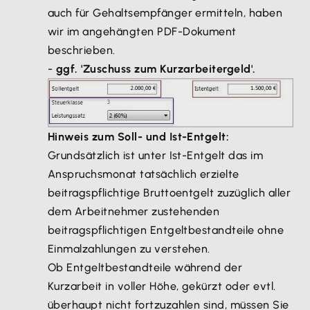
auch für Gehaltsempfänger ermitteln, haben
Formular und Antrag:
wir im angehängten PDF-Dokument
Das Formular zur Anzeige des Arbeitsausfalls können
beschrieben.
Sie im
Downloadcenter der Bundesagentur für
-
ggf. 'Zuschuss zum Kurzarbeitergeld'.
Arbeit
herunterladen.
Tipp: Selbstverständlich können Sie das
Kurzarbeitergeld auch online beantragen: Weitere
Informationen dazu finden Sie auf der Seite
Hinweis zum Soll- und Ist-Entgelt:
„Kurzarbeitergeld der Bundesagentur für Arbeit".
Grundsätzlich ist unter Ist-Entgelt das im
Prüfen Sie unabhängig von den genannten
Anspruchsmonat tatsächlich erzielte
Neuerungen die weiteren Voraussetzungen für die
beitragspflichtige Bruttoentgelt zuzüglich aller
Inanspruchnahme für Kurzarbeitergeld. Diese
dem Arbeitnehmer zustehenden
können Sie auf der Website der Bundesagentur für
beitragspflichtigen Entgeltbestandteile ohne
Arbeit nachlesen.
Einmalzahlungen zu verstehen.
Ob Entgeltbestandteile während der
Kurzarbeit in voller Höhe, gekürzt oder evtl.
überhaupt nicht fortzuzahlen sind, müssen Sie