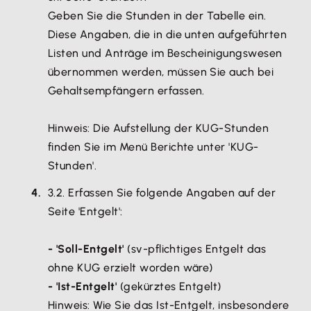
Ansonsten verlieren Sie den Erstattungsanspruch
Geben Sie die Stunden in der Tabelle ein.
des Kurzarbeitergeldes für diesen Monat.
Diese Angaben, die in die unten aufgeführten
Dabei sind die amtlichen Vordrucke zu verwenden.
Listen und Anträge im Bescheinigungswesen
Eine telefonische oder persönlich mündlich
übernommen werden, müssen Sie auch bei
abgegebene Anzeige erfüllt die gesetzlich
Gehaltsempfängern
erfassen.
vorgeschriebene Form nicht.
Tipps:
Hinweis: Die Aufstellung der KUG-Stunden
Eine gute Übersicht der sonstigen
finden Sie im Menü Berichte unter 'KUG-
gesetzlichen Voraussetzungen gem.
Stunden'.
Sozialgesetzbuch (SGB) bietet Ihnen das
3.2. Erfassen Sie folgende Angaben auf der
Merkblatt der Bundesagentur für Arbeit:
Seite 'Entgelt':
Kurzarbeitergeld (KUG) (8a)
Eine Übersicht der akuellen und der während
- 'Soll-Entgelt'
(sv-pflichtiges Entgelt das
der Corona Pandemie geltenden Regelungen
ohne KUG erzielt worden wäre)
hat die Bundesagentur für Arbeit hier
- 'Ist-Entgelt'
(gekürztes Entgelt)
veröffentlicht:
Kug Regelungen 2020-2023 in
Hinweis: Wie Sie das Ist-Entgelt, insbesondere
der Übersicht