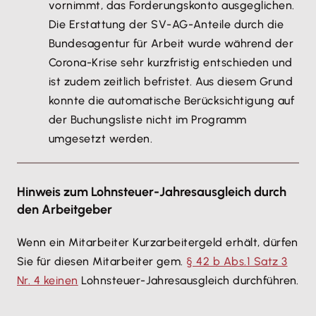
vornimmt, das Forderungskonto ausgeglichen.
von Kurzarbeit ab dem 06.04. aufgenommen.
Arbeitsverhältnis erst am 01.08.2021 beendet wird.
Die Erstattung der SV-AG-Anteile durch die
Ergebnis: In diesem Fall sind die Einkünfte in Höhe
Bundesagentur für Arbeit wurde während der
von 400 EUR dem Ist-Entgelt hinzuzurechnen: 1.400
Corona-Krise sehr kurzfristig entschieden und
EUR + 400 EUR= 1.800 EUR.
ist zudem zeitlich befristet. Aus diesem Grund
Das ausgefallene Bruttoentgelt
konnte die automatische Berücksichtigung auf
(Bemessungsgrundlage für das Kurzarbeitergeld)
der Buchungsliste nicht im Programm
beträgt 1.200 EUR.
umgesetzt werden.
Vorgehen
Tragen Sie die zu berücksichtigenden
Hinweis zum Lohnsteuer-Jahresausgleich durch
Nebeneinkünfte ein.
den Arbeitgeber
Diese werden dann automatisch bei der Berechnung
des Ist-Entgelts bzw. des ausgefallenen Entgelts
Wenn ein Mitarbeiter Kurzarbeitergeld erhält, dürfen
berücksichtigt.
Sie für diesen Mitarbeiter gem.
§ 42 b Abs.1 Satz 3
Nr. 4 keinen
Lohnsteuer-Jahresausgleich durchführen.