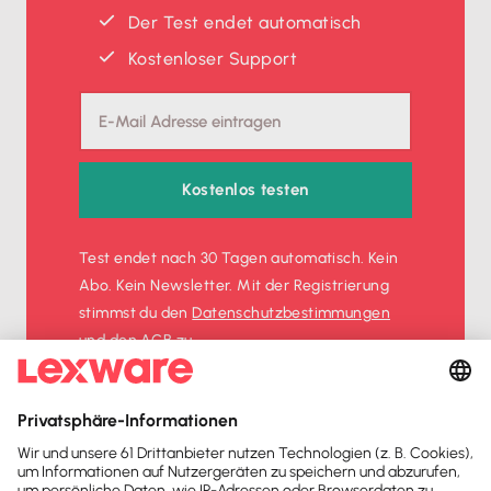
Der Test endet automatisch
Kostenloser Support
Kostenlos testen
Test endet nach 30 Tagen automatisch. Kein
Abo. Kein Newsletter. Mit der Registrierung
stimmst du den
Datenschutz­bestimmungen
und den
AGB
zu.
Sofort
50%
sparen