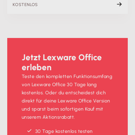
KOSTENLOS
Jetzt Lexware Office
erleben
Teste den kompletten Funktionsumfang
von Lexware Office 30 Tage lang
kostenlos. Oder du entscheidest dich
direkt für deine Lexware Office Version
und sparst beim sofortigen Kauf mit
unserem Aktionsrabatt.
30 Tage kostenlos testen