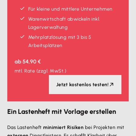
Für kleine und mittlere Unternehmen
Warenwirtschaft abwickeln inkl.
Lagerverwaltung
Mehrplatzlösung mit 3 bis 5
Arbeitsplätzen
ab
54,90 €
mtl. Rate
(zzgl. MwSt.)
Jetzt kostenlos testen!
Ein Lastenheft mit Vorlage erstellen
Das Lastenheft
minimiert Risiken
bei Projekten mit
externen
Dienstleistern. Es schafft Klarheit über