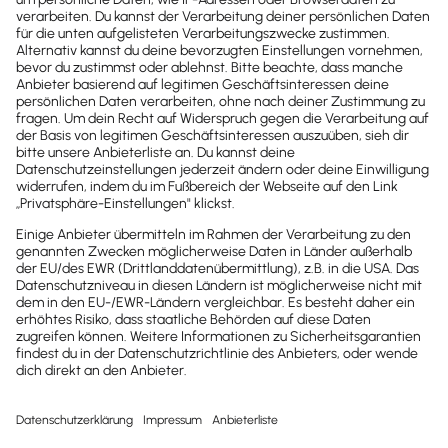
Newsletter
Brandheiße
News direkt in
dein Postfach
Möchtest du zukünftig
wichtige News zu
Gesetzesänderungen,
hilfreiche Praxis-Tipps und
kostenlose Tools für
Unternehmen erhalten?
Dann abonniere unseren
Newsletter.