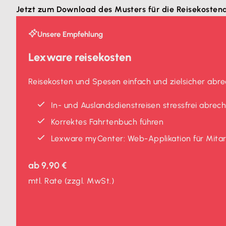
Jetzt zum Download des Musters für die Reisekoste
Unsere Empfehlung
Lexware reisekosten
Reisekosten und Spesen einfach und zielsicher abr
In- und Auslands­dienstreisen stressfrei abrec
Korrektes Fahrtenbuch führen
Lexware myCenter: Web-Applikation für Mita
ab
9,90 €
mtl. Rate
(zzgl. MwSt.)