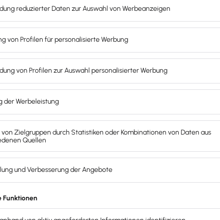
 dir die Ausgaben für das Hotelzimmer, die Pension oder d
us, so muss dieser Betrag um 20 Prozent gekürzt werden. 
 Mittag- und Abendessen fallen in die Kostenrubrik „
Verpf
chnung
u dich auf einer Dienstreise
kostenintensiver verpflegen
mu
 Sie beträgt bei mehr als achtstündiger Dauer 14 Euro und
ur Reisekostenabrechnung im kostenlosen Download findest, b
jedoch exakt so wie mit dem sprichwörtlichen Kleinvieh, d
u im Laufe einer Dienstreise erhältst. Dazu zählen beispiels