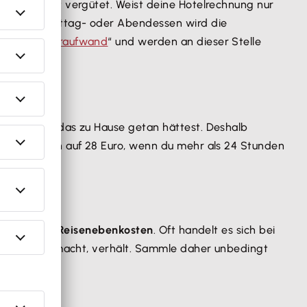
as Apartment vergütet. Weist deine Hotelrechnung nur
Bei einem Mittag- oder Abendessen wird die
legungsmehraufwand
“ und werden an dieser Stelle
sst, als du das zu Hause getan hättest. Deshalb
 erhöht sich auf 28 Euro, wenn du mehr als 24 Stunden
etrifft die
Reisenebenkosten
. Oft handelt es sich bei
as auch Mist macht, verhält. Sammle daher unbedingt
weise: