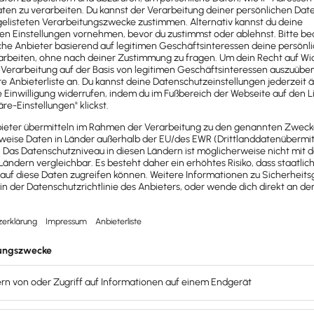
ive Fahrtkosten, Übernachtung, Verpflegung, übersichtlich u
sprozesse!
?
ieden, die bei jeder Dienstreise anfallen können. Diese si
ie
Hin- und Rückfahrt
zu deinem Bestimmungsort, sondern 
n, Zug und Flugzeug, aber auch für den Mietwagen oder das
nden Belege, Quittungen oder Fahrkarten bei.
enabrechnung