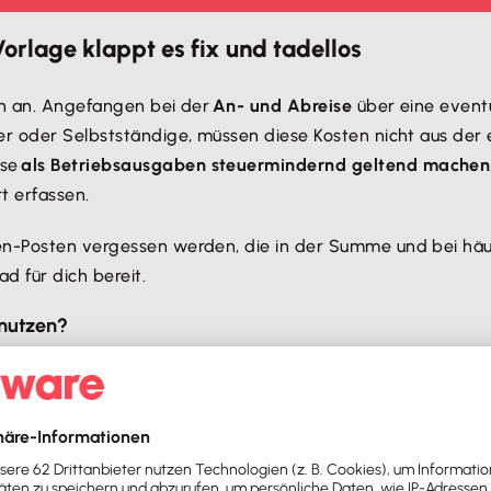
orlage klappt es fix und tadellos
ten an. Angefangen bei der
An- und Abreise
über eine event
ler oder Selbstständige, müssen diese Kosten nicht aus der
ise
als Betriebsausgaben steuermindernd geltend machen
t erfassen.
en-Posten vergessen werden, die in der Summe und bei häuf
 für dich bereit.
 nutzen?
men muss, kann für die anschließende Auflistung der ents
ätigkeit immer dann, wenn der Arbeitsort deutlich weiter ent
se Definition nur bis zu einer Frist von drei Monaten: Ab di
e zur Reisekostenabrechnung entbindet jedoch nicht von de