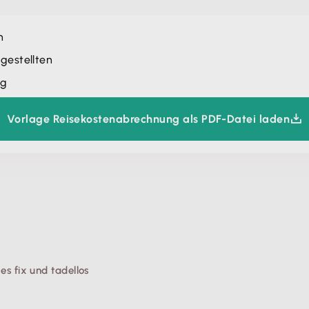
n
gestellten
ng
Vorlage Reisekostenabrechnung als PDF-Datei laden
s fix und tadellos