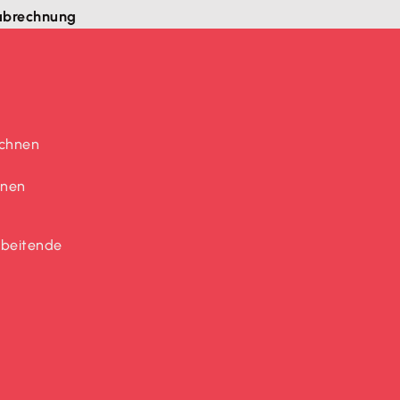
nabrechnung
echnen
hnen
rbeitende